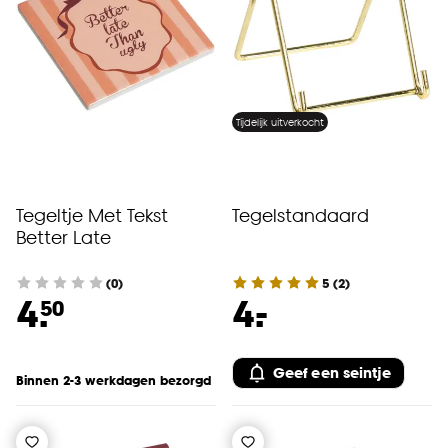
Tijdelijk uitverkocht
Tegeltje Met Tekst
Tegelstandaard
Better Late
(0)
5
(
2
)
-
4.
4.
50
Geef een seintje
Binnen 2-3 werkdagen bezorgd