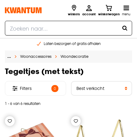
winkels
account
winkelwagen
menu
Laten bezorgen of gratis afhalen
Shop online of in onze 14 winkels
…
Woonaccessoires
Woondecoratie
Gratis raam advies en opmeten aan huis
€ 5,- korting op je volgende bestelling
Tegeltjes (met tekst)
Filters
0
1 - 6 van 6 resultaten