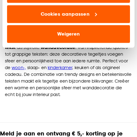
klanten.
Geef een seintje
Binnen 2-3 werkdagen bezorgd
Cookies aanpassen
Marketing cookies (optioneel) laten jou
relevante informatie en aanbiedingen zien op
Tegeltjes met tekst - wanddecoratie met
onze website, maar ook buiten de website voor
karakter
Weigeren
advertenties en communicatie.
Geef je interieur een unieke uitstraling met
tegeltjes met
tekst
als stijlvolle
wanddecoratie
. Van inspirerende quotes
Klik op ‘Ja, alles toestaan’ om gebruik te maken
tot grappige teksten: deze decoratieve tegeltjes voegen
van alle cookies, of klik op ‘weigeren’ om alleen de
sfeer en persoonlijkheid toe aan iedere ruimte. Perfect voor
noodzakelijke cookies te accepteren. Je kunt er ook
de
woon-,
slaap- en
kinderkamer
, keuken of als origineel
voor kiezen om bepaalde cookies wel of niet te
cadeau. De combinatie van trendy designs en betekenisvolle
teksten maakt elk tegeltje een bijzondere blikvanger. Creëer
accepteren door op ‘Cookies aanpassen’ te
een warme en persoonlijke sfeer met wanddecoratie die
klikken.
echt bij jouw interieur past.
Goed om te weten is dat je deze keuze altijd nog
kan aanpassen, bekijk hiervoor onze
cookieverklaring
.
Meld je aan en ontvang € 5,- korting op je