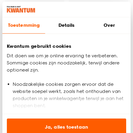
Toestemming
Details
Over
Kwantum gebruikt cookies
Dit doen we om je online ervaring te verbeteren.
Sommige cookies zijn noodzakelijk, terwijl andere
Coming soon
optioneel zijn.
Noodzakelijke cookies zorgen ervoor dat de
Tegeltje Met Tekst
Tegeltje Tijger
website soepel werkt, zoals het onthouden van
Smiley Geel
Lichtroze
producten in je winkelwagentje terwijl je aan het
shoppen bent.
(0)
5
(
1
)
4.
4.
50
50
Analytische cookies (optioneel) helpen ons de
website te verbeteren voor jou en al onze andere
Ja, alles toestaan