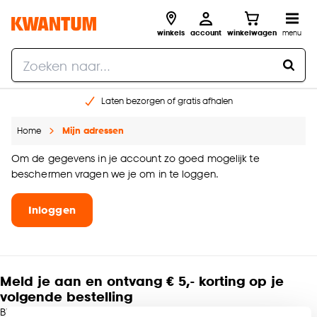
winkels
account
winkelwagen
menu
Laten bezorgen of gratis afhalen
Shop online of in onze 14 winkels
Home
Mijn adressen
Gratis raam advies en opmeten aan huis
€ 5,- korting op je volgende bestelling
Om de gegevens in je account zo goed mogelijk te
beschermen vragen we je om in te loggen.
Inloggen
Meld je aan en ontvang € 5,- korting op je
volgende bestelling
Blijf per e-mail op de hoogte van leuke aanbiedingen, inspiratie