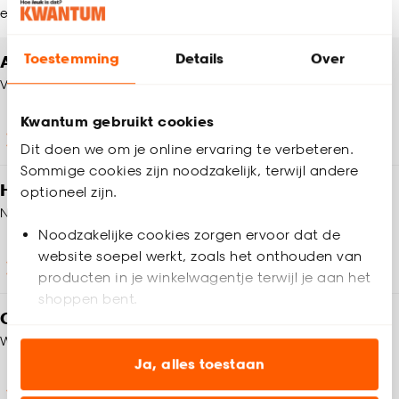
en meer!
Toestemming
Details
Over
Altijd een winkel in de buurt
Vind jouw Kwantum winkel
Kwantum gebruikt cookies
Winkels en openingstijden
Dit doen we om je online ervaring te verbeteren.
Sommige cookies zijn noodzakelijk, terwijl andere
Heb je vragen?
optioneel zijn.
Neem contact op met onze klantenservice
Noodzakelijke cookies zorgen ervoor dat de
website soepel werkt, zoals het onthouden van
Klantenservice
producten in je winkelwagentje terwijl je aan het
shoppen bent.
Op zoek naar inspiratie?
We helpen je graag!
Analytische cookies (optioneel) helpen ons de
website te verbeteren voor jou en al onze andere
Ja, alles toestaan
klanten.
Wooninspiratie