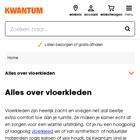
winkels
account
winkelwagen
menu
Laten bezorgen of gratis afhalen
Shop online of in onze 14 winkels
Home
Gratis raam advies en opmeten aan huis
€ 5,- korting op je volgende bestelling
Alles over vloerkleden
Alles over vloerkleden
Vloerkleden zijn heerlijk zacht en voegen net dat beetje
extra comfort toe aan je ruimte. Ze maken je kamer echt af
en zorgen voor een warme uitstraling. Of je nu een hoogpolig
of laagpolig
vloerkleed
wil of van synthetisch of natuurlijke
materialen zoals katoen of wol houdt: bij Kwantum vind je