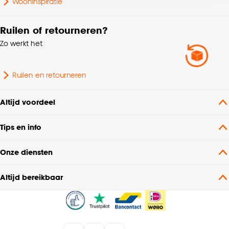
voor kiezen om bepaalde cookies wel of niet te
Wooninspiratie
accepteren door op ‘Cookies aanpassen’ te
klikken.
Ruilen of retourneren?
Zo werkt het
Goed om te weten is dat je deze keuze altijd nog
kan aanpassen, bekijk hiervoor onze
cookieverklaring
.
Ruilen en retourneren
Altijd voordeel
Tips en info
Onze diensten
Altijd bereikbaar