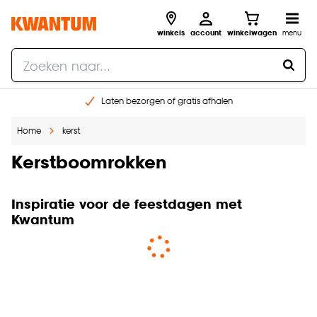
winkels
account
winkelwagen
menu
Laten bezorgen of gratis afhalen
Shop online of in onze 14 winkels
Home
kerst
Gratis raam advies en opmeten aan huis
€ 5,- korting op je volgende bestelling
Kerstboomrokken
Inspiratie voor de feestdagen met
Kwantum