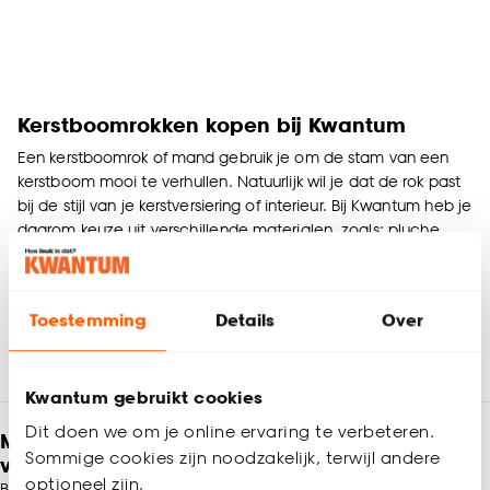
Kerstboomrokken kopen bij Kwantum
Een kerstboomrok of mand gebruik je om de stam van een
kerstboom mooi te verhullen. Natuurlijk wil je dat de rok past
bij de stijl van je kerstversiering of interieur. Bij Kwantum heb je
daarom keuze uit verschillende materialen, zoals: pluche,
teddy, velvet, jute, e.d. en keuze uit kleuren, zoals: zwart, wit,
groen en naturel. Bestel eenvoudig online of kom naar de
winkel!
Toestemming
Details
Over
Kwantum gebruikt cookies
Dit doen we om je online ervaring te verbeteren.
Meld je aan en ontvang € 5,- korting op je
Sommige cookies zijn noodzakelijk, terwijl andere
volgende bestelling
optioneel zijn.
Blijf per e-mail op de hoogte van leuke aanbiedingen, inspiratie