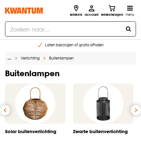
winkels
account
winkelwagen
menu
Laten bezorgen of gratis afhalen
Shop online of in onze 14 winkels
…
Verlichting
Buitenlampen
Gratis raam advies en opmeten aan huis
€ 5,- korting op je volgende bestelling
Buitenlampen
Solar buitenverlichting
Zwarte buitenverlichting