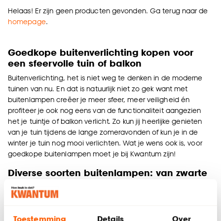
Helaas! Er zijn geen producten gevonden. Ga terug naar de
homepage
.
Goedkope buitenverlichting kopen voor
een sfeervolle tuin of balkon
Buitenverlichting, het is niet weg te denken in de moderne
tuinen van nu. En dat is natuurlijk niet zo gek want met
buitenlampen creëer je meer sfeer, meer veiligheid én
profiteer je ook nog eens van de functionaliteit aangezien
het je tuintje of balkon verlicht. Zo kun jij heerlijke genieten
van je tuin tijdens de lange zomeravonden of kun je in de
winter je tuin nog mooi verlichten. Wat je wens ook is, voor
goedkope buitenlampen moet je bij Kwantum zijn!
Diverse soorten buitenlampen: van zwarte
buitenlampen tot buitenlampen op zonne-
energie
Bij Kwantum slaag je altijd voor buitenverlichting. Denk
Toestemming
Details
Over
bijvoorbeeld aan zwarte buitenlampen dat past in vrijwel