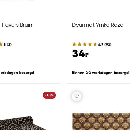
Travers Bruin
Deurmat Ymke Roze
5
(
3
)
4.7
(
93
)
-
34.
werkdagen bezorgd
Binnen 2-3 werkdagen bezorgd
-15%