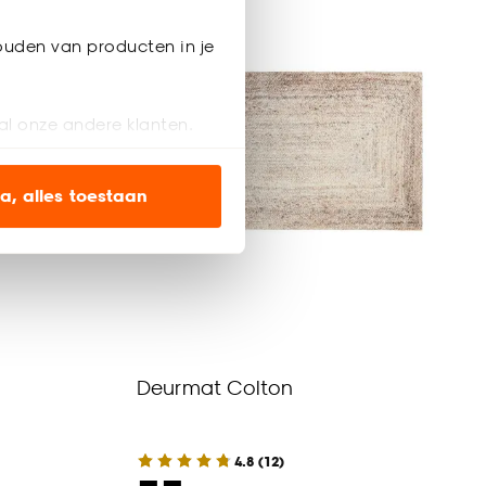
ouden van producten in je
al onze andere klanten.
ien op onze website, maar
a, alles toestaan
en’ om alleen de
s wel of niet te
nze
cookieverklaring
.
Deurmat Colton
4.8
(
12
)