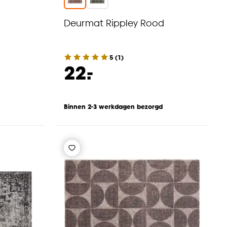
Deurmat Rippley Rood
5
(
1
)
-
22.
Binnen 2-3 werkdagen bezorgd