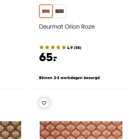
Deurmat Orion Roze
4.9
(
58
)
-
65.
Binnen 2-3 werkdagen bezorgd