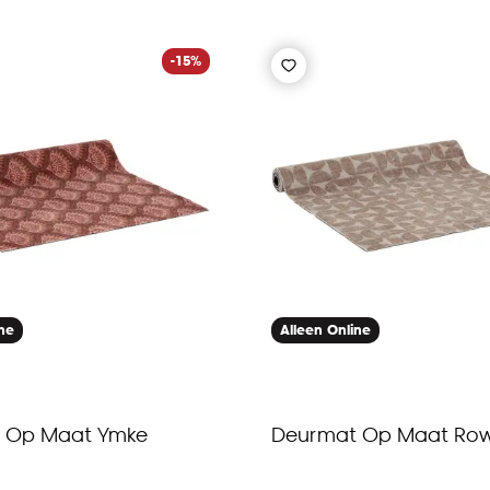
-15%
ine
Alleen Online
 Op Maat Ymke
Deurmat Op Maat Ro