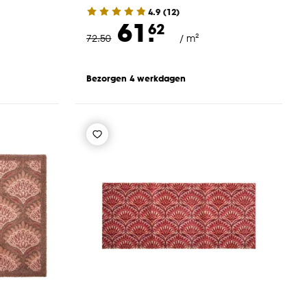
4.9
(
12
)
61.
62
72
.
50
/ m²
Bezorgen 4 werkdagen