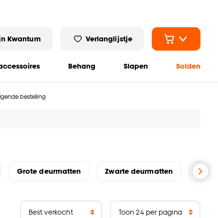
jn Kwantum
Verlanglijstje
ccessoires
Behang
Slapen
Solden
olgende bestelling
Grote deurmatten
Zwarte deurmatten
Rubbe