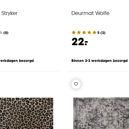
Stryker
Deurmat Wolfe
(0)
5
(
2
)
-
22.
werkdagen bezorgd
Binnen 2-3 werkdagen bezorgd