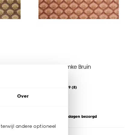
Deurmat Ymke Bruin
4.9
(
8
)
-
65.
Over
Binnen 2-3 werkdagen bezorgd
terwijl andere optioneel