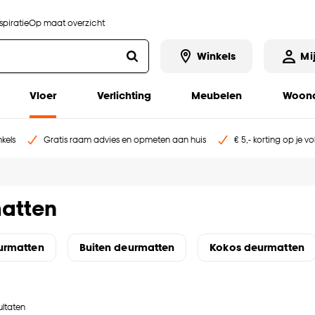
piratie
Op maat overzicht
Winkels
Mi
Vloer
Verlichting
Meubelen
Woona
kels
Gratis raam advies en opmeten aan huis
€ 5,- korting op je v
atten
urmatten
Buiten deurmatten
Kokos deurmatten
ultaten