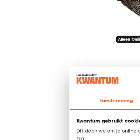
Alleen Onl
Deurmat
6
Toestemming
72
.
50
Kwantum gebruikt cooki
Bezorgen 4
Dit doen we om je online e
zijn.