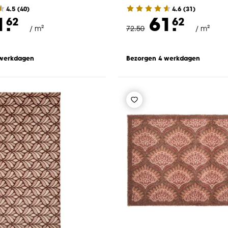
4.5
(
40
)
4.6
(
31
)
1.
61.
62
62
/ m²
72
.
50
/ m²
 werkdagen
Bezorgen 4 werkdagen