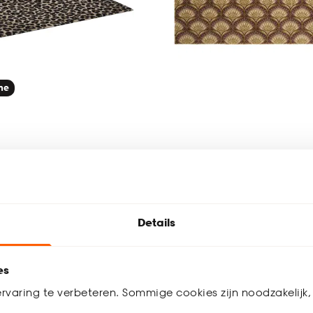
ine
 Op Maat Leopardo
Deurmat Ymke Groen
4.7
(
3
)
5
(
3
)
-
1.
65.
62
Details
/ m²
es
 werkdagen
Binnen 2-3 werkdagen bezorgd
rvaring te verbeteren. Sommige cookies zijn noodzakelijk, 