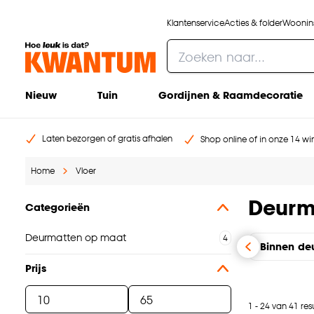
Klantenservice
Acties & folder
Woonins
Nieuw
Tuin
Gordijnen & Raamdecoratie
Laten bezorgen of gratis afhalen
Shop online of in onze 14 win
Home
Vloer
Deurm
Categorieën
Deurmatten op maat
Binnen de
Prijs
1 - 24 van 41 res