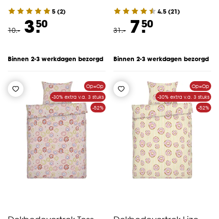
5
(
2
)
4.5
(
21
)
3.
7.
50
50
10
.
-
31
.
-
Binnen 2-3 werkdagen bezorgd
Binnen 2-3 werkdagen bezorgd
Op=Op
Op=Op
-30% extra v.a. 3 stuks
-30% extra v.a. 3 stuks
-52%
-52%