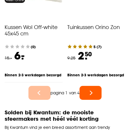
Alleen Online
Kussen Wol Off-white
Tuinkussen Orino Zon
45x45 cm
(0)
5
(
7
)
-
6.
2.
50
15
.
-
9
.
25
Binnen 2-3 werkdagen bezorgd
Binnen 2-3 werkdagen bezorgd
pagina 1 van 4
Solden bij Kwantum: de mooiste
sfeermakers met héél véél korting
Bij Kwantum vind je een breed assortiment aan trendy