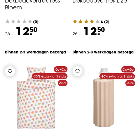
Dekbedovertrek Tess
Dekbedovertrek Lize
Bloem
(0)
4
(
2
)
12.
12.
50
50
26
.
-
26
.
-
Binnen 2-3 werkdagen bezorgd
Binnen 2-3 werkdagen bezorgd
Op=Op
Op=Op
-30% extra v.a. 3 stuks
-30% extra v.a. 3 stuks
-56%
-74%