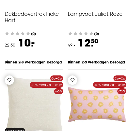
Dekbedovertrek Fieke
Lampvoet Juliet Roze
Hart
(0)
(0)
-
10.
12.
50
22
.
50
49
.
-
Binnen 2-3 werkdagen bezorgd
Binnen 2-3 werkdagen bezorgd
Op=Op
Op=Op
-30% extra v.a. 3 stuks
-30% extra v.a. 3 stuks
-60%
-73%