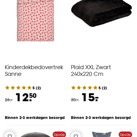
Kinderdekbedovertrek
Plaid XXL Zwart
Sanne
240x220 Cm
5
(
2
)
5
(
2
)
-
12.
15.
50
26
.
-
30
.
-
Binnen 2-3 werkdagen bezorgd
Binnen 2-3 werkdagen bezorgd
Op=Op
Op=Op