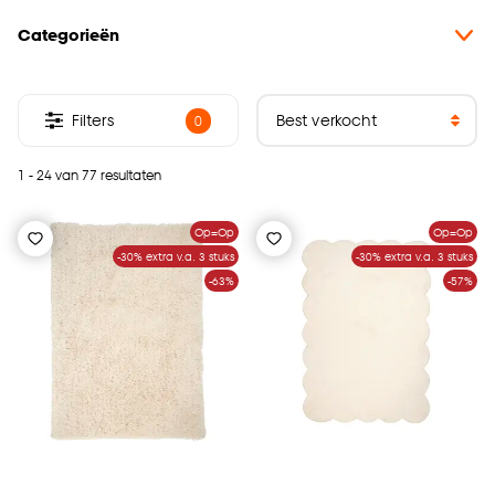
Categorieën
Filters
0
1 - 24 van 77 resultaten
Op=Op
Op=Op
-30% extra v.a. 3 stuks
-30% extra v.a. 3 stuks
-63%
-57%