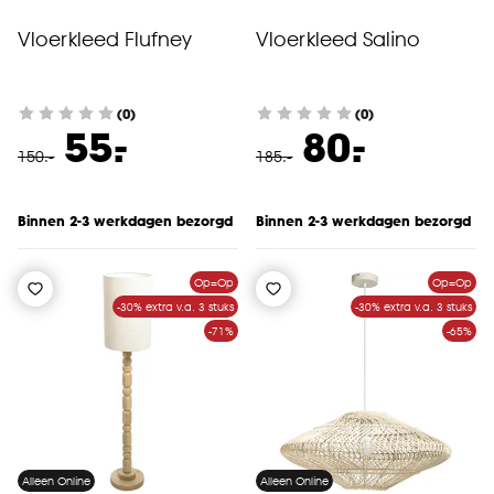
Vloerkleed Flufney
Vloerkleed Salino
(0)
(0)
-
-
55.
80.
150
.
-
185
.
-
Binnen 2-3 werkdagen bezorgd
Binnen 2-3 werkdagen bezorgd
Op=Op
Op=Op
-30% extra v.a. 3 stuks
-30% extra v.a. 3 stuks
-71%
-65%
Alleen Online
Alleen Online