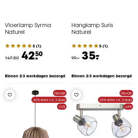
Vloerlamp Syrma
Hanglamp Suris
Naturel
Naturel
5
(
1
)
5
(
1
)
-
42.
35.
50
147
.
50
99
.
-
Binnen 2-3 werkdagen bezorgd
Binnen 2-3 werkdagen bezorgd
Op=Op
Op=Op
-30% extra v.a. 3 stuks
-30% extra v.a. 3 stuks
-74%
-45%