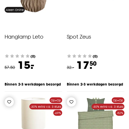
Alleen Online
Hanglamp Leto
Spot Zeus
(0)
(0)
-
15.
17.
50
57
.
50
32
.
-
Binnen 2-3 werkdagen bezorgd
Binnen 2-3 werkdagen bezorgd
Op=Op
Op=Op
-30% extra v.a. 3 stuks
-30% extra v.a. 3 stuks
-69%
-52%