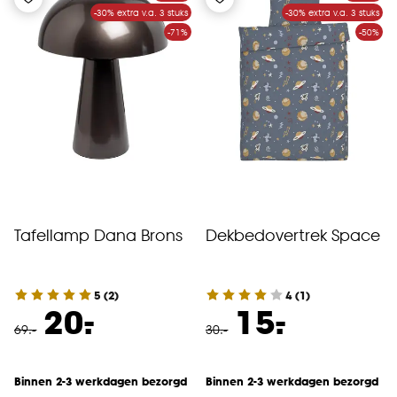
-30% extra v.a. 3 stuks
-30% extra v.a. 3 stuks
-71%
-50%
Tafellamp Dana Brons
Dekbedovertrek Space
5
(
2
)
4
(
1
)
-
-
20.
15.
69
.
-
30
.
-
Binnen 2-3 werkdagen bezorgd
Binnen 2-3 werkdagen bezorgd