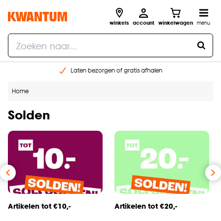
winkels
account
winkelwagen
menu
Laten bezorgen of gratis afhalen
Shop online of in onze 14 winkels
Home
Gratis raam advies en opmeten aan huis
€ 5,- korting op je volgende bestelling
Solden
Artikelen tot €10,-
Artikelen tot €20,-