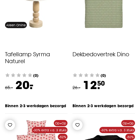
Alleen Online
Tafellamp Syrma
Dekbedovertrek Dino
Naturel
(0)
(0)
-
20.
12.
50
65
.
-
26
.
-
Binnen 2-3 werkdagen bezorgd
Binnen 2-3 werkdagen bezorgd
Op=Op
Op=Op
-30% extra v.a. 3 stuks
-30% extra v.a. 3 stuks
-52%
-50%