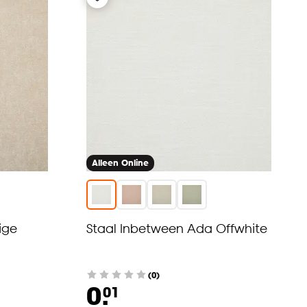
Alleen Online
ige
Staal Inbetween Ada Offwhite
(0)
0.
01