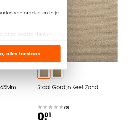
ouden van producten in je
al onze andere klanten.
ien op onze website, maar
a, alles toestaan
Alleen Online
en’ om alleen de
s wel of niet te
nd 65Mm
Staal Gordijn Keet Zand
nze
cookieverklaring
.
(0)
0.
01