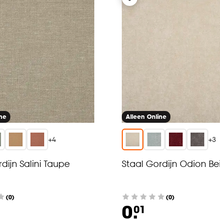
ine
Alleen Online
+
4
+
3
dijn Salini Taupe
Staal Gordijn Odion Be
(0)
(0)
0.
01