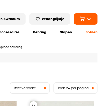
jn Kwantum
Verlanglijstje
ccessoires
Behang
Slapen
Solden
olgende bestelling