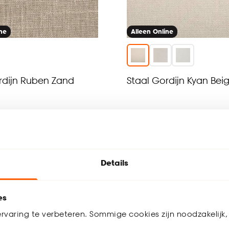
ine
Alleen Online
rdijn Ruben Zand
Staal Gordijn Kyan Bei
4
(
6
)
(0)
0.
01
Details
werkdagen bezorgd
Binnen 2-3 werkdagen bezorgd
es
rvaring te verbeteren. Sommige cookies zijn noodzakelijk, 