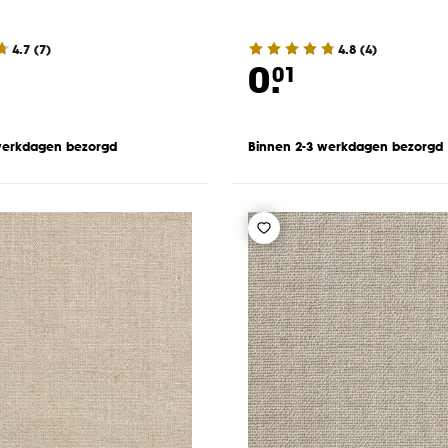
4.7
(
7
)
4.8
(
4
)
0.
01
werkdagen bezorgd
Binnen 2-3 werkdagen bezorgd