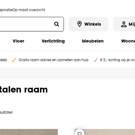
piratie
Op maat overzicht
Winkels
Mi
Vloer
Verlichting
Meubelen
Woona
kels
Gratis raam advies en opmeten aan huis
€ 5,- korting op je v
stalen raam
sultaten