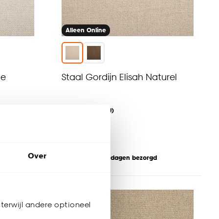
Alleen Online
ge
Staal Gordijn Elisah Naturel
(0)
0.
01
Over
Binnen 2-3 werkdagen bezorgd
terwijl andere optioneel