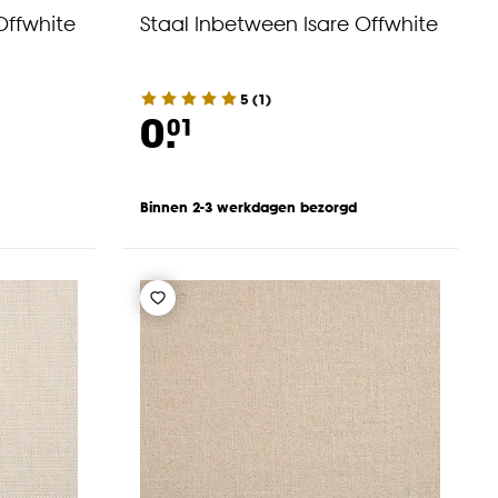
Offwhite
Staal Inbetween Isare Offwhite
5
(
1
)
0.
01
Binnen 2-3 werkdagen bezorgd