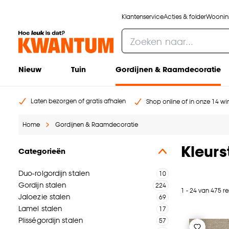
Klantenservice
Acties & folder
Woonins
Nieuw
Tuin
Gordijnen & Raamdecoratie
Laten bezorgen of gratis afhalen
Shop online of in onze 14 win
Home
Gordijnen & Raamdecoratie
Kleur
Categorieën
Duo-rolgordijn stalen
Gordijn stalen
1 - 24 van 475 re
Jaloezie stalen
Lamel stalen
Plisségordijn stalen