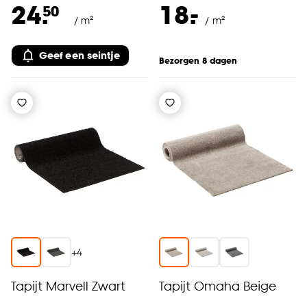
-
24.
18.
50
/ m²
/ m²
Geef een seintje
Bezorgen 8 dagen
+
4
Tapijt Marvell Zwart
Tapijt Omaha Beige