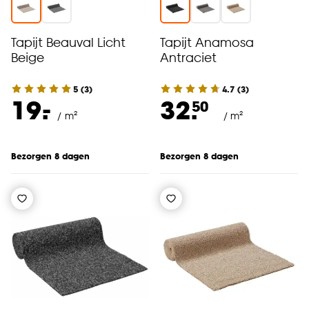
Tapijt Beauval Licht
Tapijt Anamosa
Beige
Antraciet
5
(
3
)
4.7
(
3
)
-
19.
32.
50
/ m²
/ m²
Bezorgen 8 dagen
Bezorgen 8 dagen