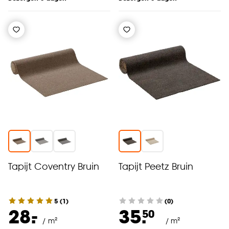
Tapijt Coventry Bruin
Tapijt Peetz Bruin
5
(
1
)
(0)
-
28.
35.
50
/ m²
/ m²