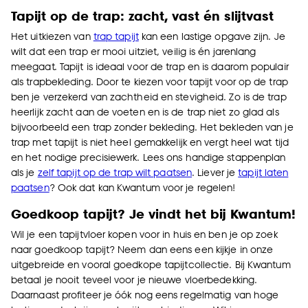
Tapijt op de trap: zacht, vast én slijtvast
Het uitkiezen van
trap tapijt
kan een lastige opgave zijn. Je
wilt dat een trap er mooi uitziet, veilig is én jarenlang
meegaat. Tapijt is ideaal voor de trap en is daarom populair
als trapbekleding. Door te kiezen voor tapijt voor op de trap
ben je verzekerd van zachtheid en stevigheid. Zo is de trap
heerlijk zacht aan de voeten en is de trap niet zo glad als
bijvoorbeeld een trap zonder bekleding. Het bekleden van je
trap met tapijt is niet heel gemakkelijk en vergt heel wat tijd
en het nodige precisiewerk. Lees ons handige stappenplan
als je
zelf tapijt op de trap wilt paatsen
. Liever je
tapijt laten
paatsen
? Ook dat kan Kwantum voor je regelen!
Goedkoop tapijt? Je vindt het bij Kwantum!
Wil je een tapijtvloer kopen voor in huis en ben je op zoek
naar goedkoop tapijt? Neem dan eens een kijkje in onze
uitgebreide en vooral goedkope tapijtcollectie. Bij Kwantum
betaal je nooit teveel voor je nieuwe vloerbedekking.
Daarnaast profiteer je óók nog eens regelmatig van hoge