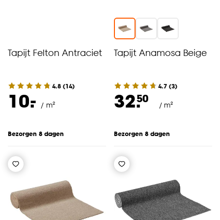
Tapijt Felton Antraciet
Tapijt Anamosa Beige
4.8
(
14
)
4.7
(
3
)
-
10.
32.
50
/ m²
/ m²
Bezorgen 8 dagen
Bezorgen 8 dagen