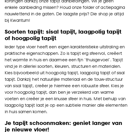
kortingen dankzij onze tapijt aanbiedingen. Wil je geen
enkele aanbieding missen? Houd onze folder of actiepagina
nauwlettend in de gaten. De laagste prijs? Die shop je altijd
bij Kwantum!
Soorten tapijt: sisal tapijt, laagpolig tapijt
of hoogpolig tapijt
Ieder type vloer heeft een eigen karakteristieke uitstraling en
praktische eigenschappen. Zo is tapijt erg sfeervol, creëert
het warmte in huis en daarmee een fijn ‘thuisgevoel’. Tapijt
vind je in allerlei soorten, kleuren, structuren en materialen.
Kies bijvoorbeeld uit hoogpolig tapijt, laagpolig tapijt of sisal
tapijt. Dankzij het natuurlijke materiaal en de touw-structuur
van sisal tapijt, creëer je hiermee een robuuste sfeer. Kies je
voor hoogpolig tapijt, dan ben je verzekerd van warme
voeten en creëer je een knusse sfeer in huis. Met behulp van
laagpolig tapijt laat je op een subtiele manier alle elementen
in huis samen komen.
Je tapijt schoonmaken: geniet langer van
je nieuwe vloer!