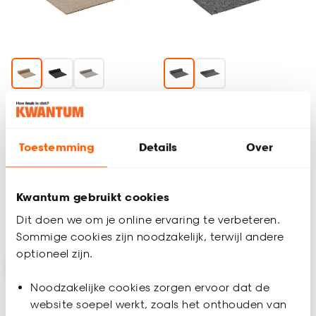
Tapijt Alamance Taupe
Tapijt Oxford Antraciet
Toestemming
Details
Over
4
(
3
)
4.4
(
18
)
-
-
28.
11.
/ m²
/ m²
Kwantum gebruikt cookies
Dit doen we om je online ervaring te verbeteren.
Bezorgen 8 dagen
Bezorgen 8 dagen
Sommige cookies zijn noodzakelijk, terwijl andere
optioneel zijn.
Noodzakelijke cookies zorgen ervoor dat de
website soepel werkt, zoals het onthouden van