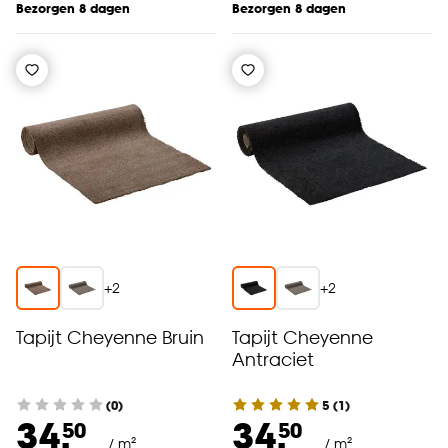
Bezorgen 8 dagen
Bezorgen 8 dagen
+
2
+
2
Tapijt Cheyenne Bruin
Tapijt Cheyenne
Antraciet
(0)
5
(
1
)
34.
34.
50
50
/ m²
/ m²