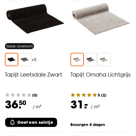
Goed om te weten is dat je deze keuze altijd nog
kan aanpassen, bekijk hiervoor onze
cookieverklaring
.
Tijdelijk uitverkocht
+
3
Tapijt Leetsdale Zwart
Tapijt Omaha Lichtgrijs
(0)
5
(
2
)
-
36.
31.
50
/ m²
/ m²
Geef een seintje
Bezorgen 8 dagen