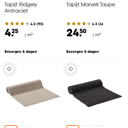
Tapijt Ridgely
Tapijt Marvell Taupe
Antraciet
4.2
(
93
)
4.3
(
4
)
4.
24.
25
50
/ m²
/ m²
Bezorgen 8 dagen
Bezorgen 8 dagen