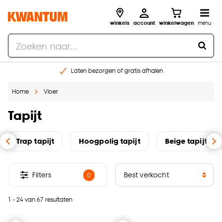
winkels
account
winkelwagen
menu
Laten bezorgen of gratis afhalen
Shop online of in onze 14 winkels
Home
Vloer
Gratis raam advies en opmeten aan huis
€ 5,- korting op je volgende bestelling
Tapijt
Trap tapijt
Hoogpolig tapijt
Beige tapijt
Filters
0
1 - 24 van 67 resultaten