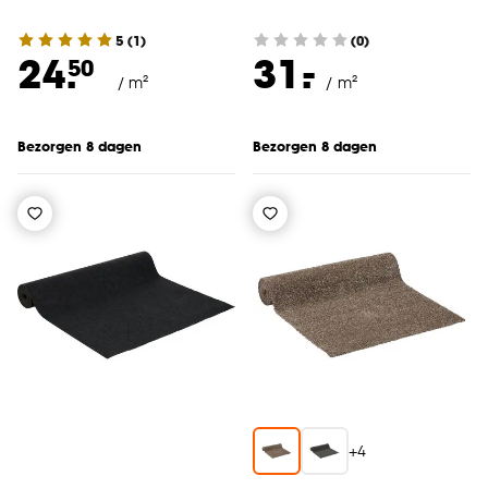
5
(
1
)
(0)
-
24.
31.
50
/ m²
/ m²
Bezorgen 8 dagen
Bezorgen 8 dagen
+
4