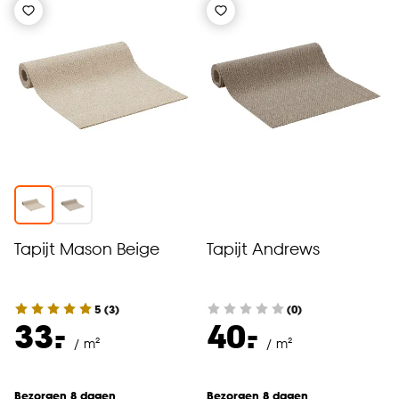
Tapijt Mason Beige
Tapijt Andrews
5
(
3
)
(0)
-
-
33.
40.
/ m²
/ m²
Bezorgen 8 dagen
Bezorgen 8 dagen