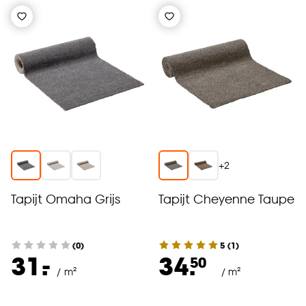
+
2
Tapijt Omaha Grijs
Tapijt Cheyenne Taupe
(0)
5
(
1
)
-
31.
34.
50
/ m²
/ m²