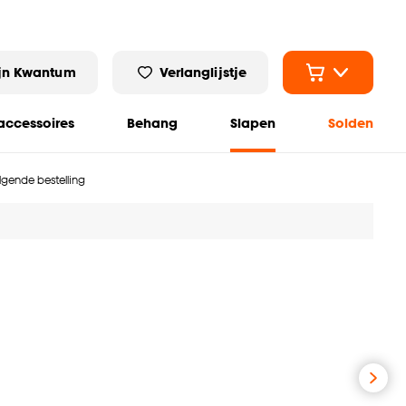
jn Kwantum
Verlanglijstje
ccessoires
Behang
Slapen
Solden
olgende bestelling