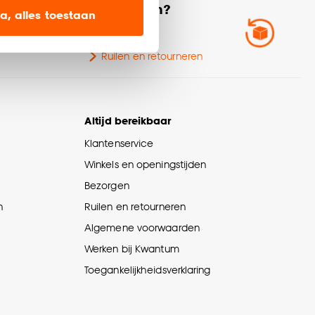
ien op onze website, maar
retourneren?
a, alles toestaan
Zo werkt het
en’ om alleen de
Ruilen en retourneren
s wel of niet te
nze
cookieverklaring
.
Altijd bereikbaar
Klantenservice
Winkels en openingstijden
Bezorgen
n
Ruilen en retourneren
Algemene voorwaarden
Werken bij Kwantum
Toegankelijkheidsverklaring