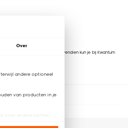
Over
d zoekt, je vindt het bij ons. Bovendien kun je bij Kwantum
 leuk is dat?
terwijl andere optioneel
ouden van producten in je
 volgende bestelling
al onze andere klanten.
Ruilen of