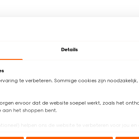
homepage
.
trust
Details
en materialen. Of je nu een 4-seizoenen dekbed of een zomer dekbe
k meer nodig hebt. Kies het ideale dekbed voor jou. Kwantum, hoe
es
rvaring te verbeteren. Sommige cookies zijn noodzakelijk, 
olgende bestelling
orgen ervoor dat de website soepel werkt, zoals het onth
e en meer!
je aan het shoppen bent.
n de winkel
Laten bezorgen of gratis afhalen
€ 5,- korting op je
tioneel) helpen ons de website te verbeteren voor jou en 
agen?
Op zoek naar