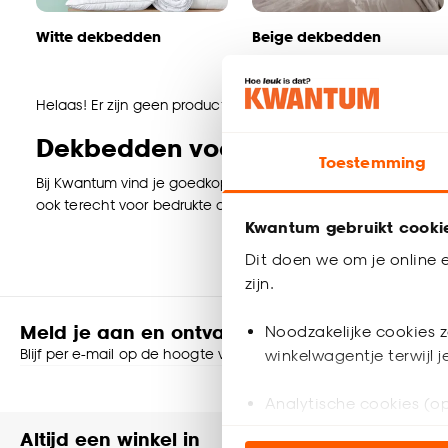
Witte dekbedden
Beige dekbedden
Helaas! Er zijn geen producten gevonden. Ga terug naar de
Dekbedden voor een goede nach
Toestemming
Bij Kwantum vind je goedkope dekbedden in allerlei soorten 
ook terecht voor bedrukte dekbedden, zodat je geen overtre
Kwantum gebruikt cooki
Dit doen we om je online e
zijn.
Meld je aan en ontvang € 5,- korting op je v
Noodzakelijke cookies z
Blijf per e-mail op de hoogte van leuke aanbiedingen, inspirati
winkelwagentje terwijl 
Shop online of i
Analytische cookies (op
Altijd een winkel in
Heb je vr