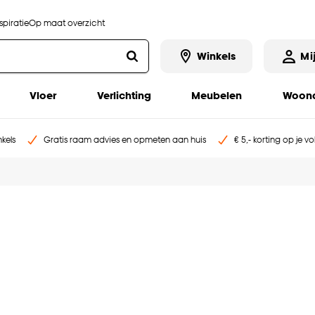
piratie
Op maat overzicht
Winkels
Mi
Vloer
Verlichting
Meubelen
Woona
kels
Gratis raam advies en opmeten aan huis
€ 5,- korting op je v