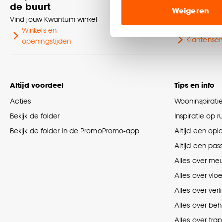
Marketing cookies (opt
de buurt
Neem contact
Weigeren
ook buiten de website 
Vind jouw Kwantum winkel
klantenservic
Winkels en
Klik op ‘Ja, alles toestaa
Klantenser
openingstijden
noodzakelijke cookies te 
accepteren door op ‘Cook
Goed om te weten is dat j
Altijd voordeel
Tips en info
Acties
Wooninspirati
Bekijk de folder
Inspiratie op 
Bekijk de folder in de PromoPromo-app
Altijd een opl
Altijd een pas
Alles over me
Alles over vlo
Alles over verl
Alles over be
Alles over tra