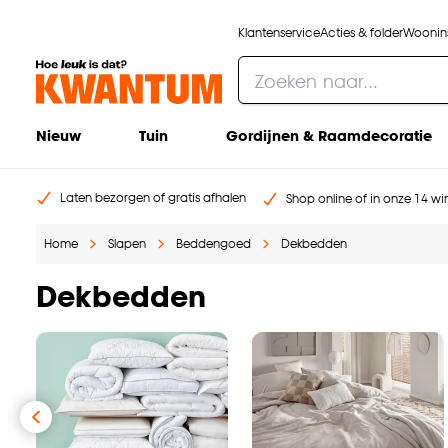
Klantenservice
Acties & folder
Woonins
Nieuw
Tuin
Gordijnen & Raamdecoratie
Laten bezorgen of gratis afhalen
Shop online of in onze 14 win
Home
Slapen
Beddengoed
Dekbedden
Dekbedden