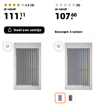
4.2
(
5
)
(0)
al vanaf
al vanaf
111.
107.
11
60
Geef een seintje
Bezorgen 3 weken