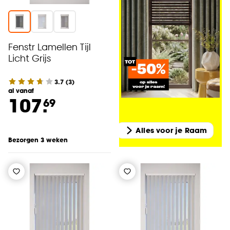
Fenstr Lamellen Tijl
Licht Grijs
3.7
(
3
)
al vanaf
107.
69
Alles voor je Raam
Bezorgen 3 weken