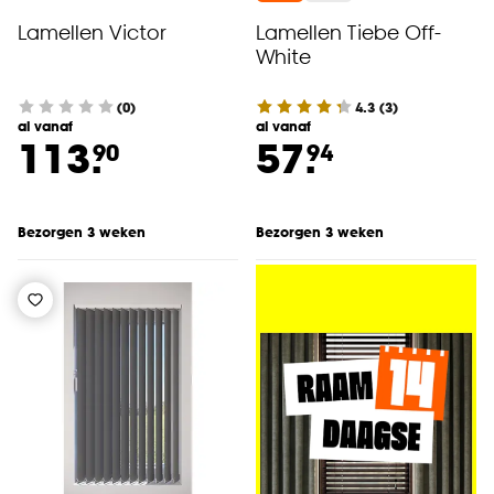
Lamellen Victor
Lamellen Tiebe Off-
White
(0)
4.3
(
3
)
al vanaf
al vanaf
113.
57.
90
94
Bezorgen 3 weken
Bezorgen 3 weken