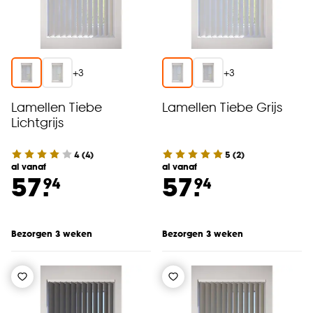
+
3
+
3
Lamellen Tiebe
Lamellen Tiebe Grijs
Lichtgrijs
4
(
4
)
5
(
2
)
al vanaf
al vanaf
57.
57.
94
94
Bezorgen 3 weken
Bezorgen 3 weken