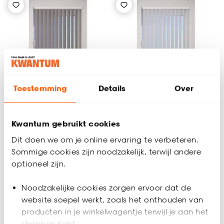
Toestemming
Details
Over
Kwantum gebruikt cookies
Fenstr Lamellen Tijl
Lamellen Mees
Dit doen we om je online ervaring te verbeteren.
Zand
Sommige cookies zijn noodzakelijk, terwijl andere
optioneel zijn.
3
(
1
)
(0)
al vanaf
al vanaf
Noodzakelijke cookies zorgen ervoor dat de
107.
106.
69
79
website soepel werkt, zoals het onthouden van
producten in je winkelwagentje terwijl je aan het
shoppen bent.