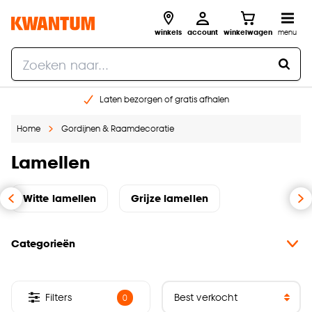
winkels
account
winkelwagen
menu
Laten bezorgen of gratis afhalen
Shop online of in onze 14 winkels
Home
Gordijnen & Raamdecoratie
Gratis raam advies en opmeten aan huis
€ 5,- korting op je volgende bestelling
Lamellen
Witte lamellen
Grijze lamellen
Categorieën
Filters
0