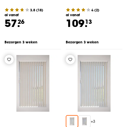
3.8
(
18
)
4
(
2
)
al vanaf
al vanaf
57.
109.
26
13
Bezorgen 3 weken
Bezorgen 3 weken
+
3