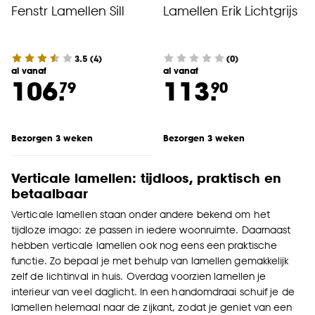
Fenstr Lamellen Sill
Lamellen Erik Lichtgrijs
3.5
(
4
)
(0)
al vanaf
al vanaf
106.
113.
79
90
Bezorgen 3 weken
Bezorgen 3 weken
Verticale lamellen: tijdloos, praktisch en
betaalbaar
Verticale lamellen staan onder andere bekend om het
tijdloze imago: ze passen in iedere woonruimte. Daarnaast
hebben verticale lamellen ook nog eens een praktische
functie. Zo bepaal je met behulp van lamellen gemakkelijk
zelf de lichtinval in huis. Overdag voorzien lamellen je
interieur van veel daglicht. In een handomdraai schuif je de
lamellen helemaal naar de zijkant, zodat je geniet van een