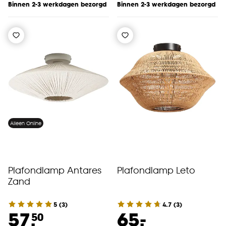
Binnen 2-3 werkdagen bezorgd
Binnen 2-3 werkdagen bezorgd
Alleen Online
Plafondlamp Antares
Plafondlamp Leto
Zand
5
(
3
)
4.7
(
3
)
-
57.
65.
50