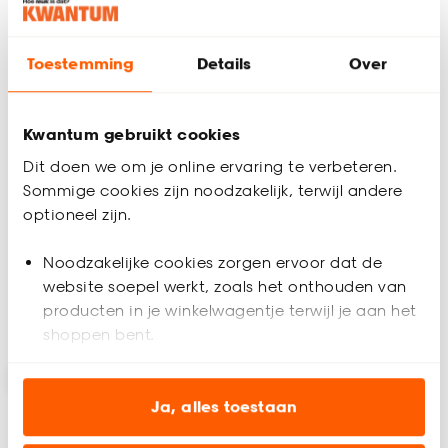
Toestemming
Details
Over
Kwantum gebruikt cookies
Plafondlamp Zibal
Plafondlamp Malbo
Dit doen we om je online ervaring te verbeteren.
Walnoot
Zwart
Sommige cookies zijn noodzakelijk, terwijl andere
optioneel zijn.
(0)
4.3
(
6
)
-
-
42.
32.
Noodzakelijke cookies zorgen ervoor dat de
website soepel werkt, zoals het onthouden van
producten in je winkelwagentje terwijl je aan het
Binnen 2-3 werkdagen bezorgd
Binnen 2-3 werkdagen bezorgd
shoppen bent.
Analytische cookies (optioneel) helpen ons de
website te verbeteren voor jou en al onze andere
Ja, alles toestaan
klanten.