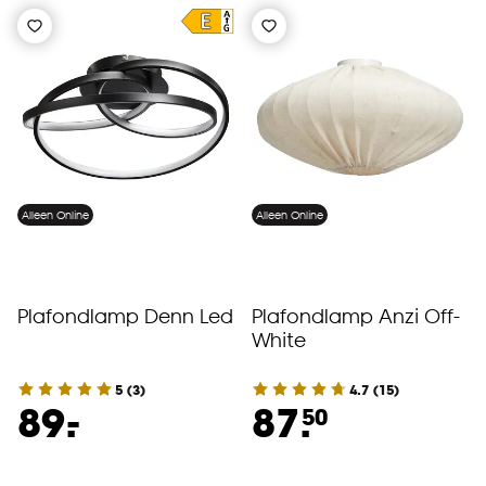
Alleen Online
Alleen Online
Plafondlamp Denn Led
Plafondlamp Anzi Off-
White
5
(
3
)
4.7
(
15
)
-
89.
87.
50