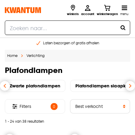
winkels
account
winkelwagen
menu
Laten bezorgen of gratis afhalen
Shop online of in onze 14 winkels
Home
Verlichting
Gratis raam advies en opmeten aan huis
€ 5,- korting op je volgende bestelling
Plafondlampen
Zwarte plafondlampen
Plafondlampen slaapkame
Filters
0
1 - 24 van 38 resultaten