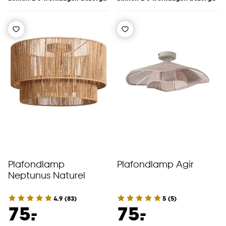
Plafondlamp
Plafondlamp Agir
Neptunus Naturel
4.9
(
83
)
5
(
5
)
-
-
75.
75.