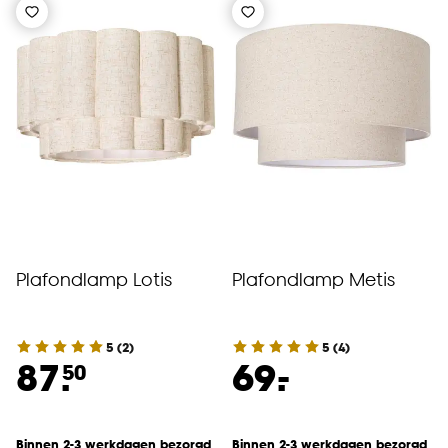
Plafondlamp Lotis
Plafondlamp Metis
5
(
2
)
5
(
4
)
-
87.
69.
50
Binnen 2-3 werkdagen bezorgd
Binnen 2-3 werkdagen bezorgd