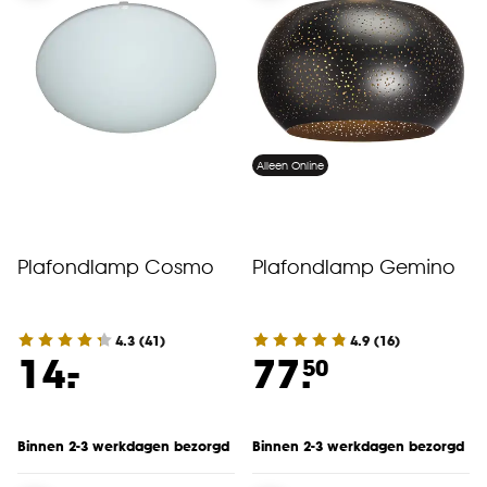
Alleen Online
Plafondlamp Cosmo
Plafondlamp Gemino
4.3
(
41
)
4.9
(
16
)
-
14.
77.
50
Binnen 2-3 werkdagen bezorgd
Binnen 2-3 werkdagen bezorgd