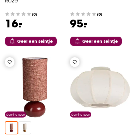
Roze
(0)
(0)
-
-
16.
95.
Geef een seintje
Geef een seintje
Coming soon
Coming soon