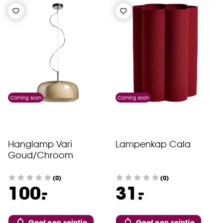
Coming soon
Coming soon
Hanglamp Vari
Lampenkap Cala
Goud/Chroom
(0)
(0)
-
-
100.
31.
Geef een seintje
Geef een seintje