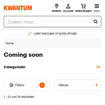
winkels
account
winkelwagen
menu
Laten bezorgen of gratis afhalen
Shop online of in onze 14 winkels
Home
Gratis raam advies en opmeten aan huis
€ 5,- korting op je volgende bestelling
Coming soon
Categorieën
Filters
0
1 - 24 van 28 resultaten