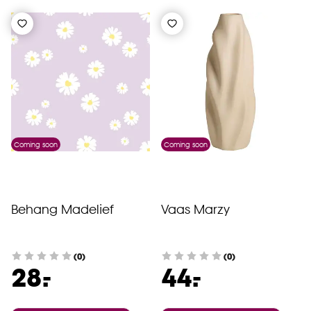
Coming soon
Coming soon
Behang Madelief
Vaas Marzy
(0)
(0)
-
-
28.
44.