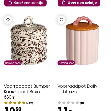
Geef een seintje
Geef een seintje
Coming soon
Coming soon
Voorraadpot Bumper
Voorraadpot Dolly
Koeienprint Bruin -
Lichtroze
630ml
5
(
2
)
(0)
-
10.
11.
50