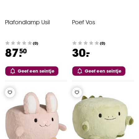
Plafondlamp Usil
Poef Vos
(0)
(0)
-
87.
30.
50
Geef een seintje
Geef een seintje