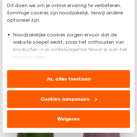
Dit doen we om je online ervaring te verbeteren.
Sommige cookies zijn noodzakelijk, terwijl andere
optioneel zijn.
Coming soon
Coming soon
Noodzakelijke cookies zorgen ervoor dat de
website soepel werkt, zoals het onthouden van
Lampenkap Ares Print
Lampenkap Ares
producten in je winkelwagentje terwijl je aan het
Zand/Off-white
Streep Bruin/Off-white
shoppen bent.
Analytische cookies (optioneel) helpen ons de
(0)
(0)
-
-
30.
30.
website te verbeteren voor jou en al onze andere
Ja, alles toestaan
klanten.
Geef een seintje
Geef een seintje
Cookies aanpassen
Marketing cookies (optioneel) laten jou
relevante informatie en aanbiedingen zien op
onze website, maar ook buiten de website voor
Weigeren
advertenties en communicatie.