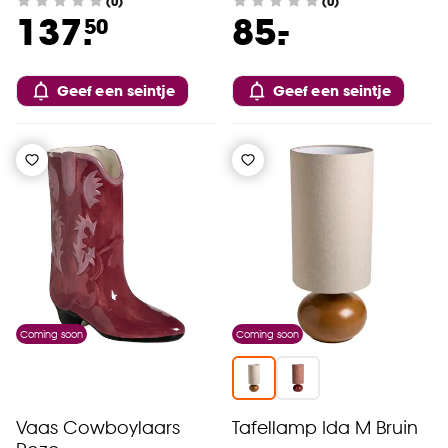
(0)
(0)
-
137.
85.
50
Geef een seintje
Geef een seintje
Coming soon
Coming soon
Vaas Cowboylaars
Tafellamp Ida M Bruin