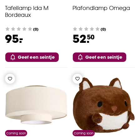
Tafellamp Ida M
Plafondlamp Omega
Bordeaux
(0)
(0)
-
95.
52.
50
Geef een seintje
Geef een seintje
Coming soon
Coming soon