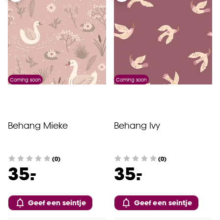
Coming soon
Coming soon
Behang Mieke
Behang Ivy
(0)
(0)
-
-
35.
35.
Geef een seintje
Geef een seintje