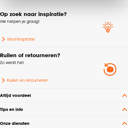
van alle cookies, of klik op ‘weigeren’ om alleen de
noodzakelijke cookies te accepteren. Je kunt er ook
Op zoek naar inspiratie?
voor kiezen om bepaalde cookies wel of niet te
We helpen je graag!
accepteren door op ‘Cookies aanpassen’ te
klikken.
Wooninspiratie
Goed om te weten is dat je deze keuze altijd nog
kan aanpassen, bekijk hiervoor onze
Ruilen of retourneren?
cookieverklaring
.
Zo werkt het
Ruilen en retourneren
Altijd voordeel
Tips en info
Onze diensten