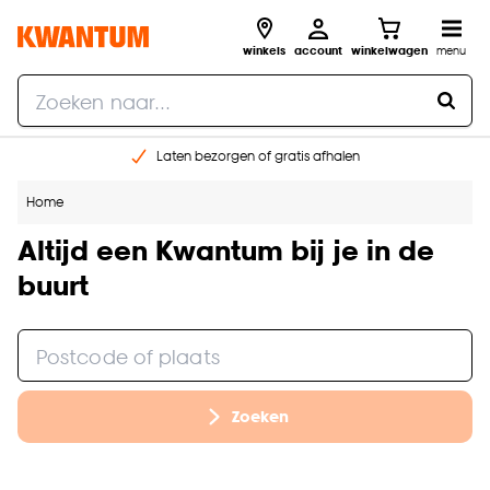
winkels
account
winkelwagen
menu
Laten bezorgen of gratis afhalen
Shop online of in onze 14 winkels
Home
Gratis raam advies en opmeten aan huis
€ 5,- korting op je volgende bestelling
Altijd een Kwantum bij je in de
buurt
Zoeken