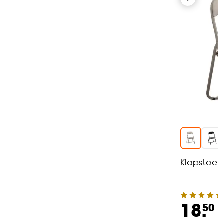
Klapstoe
18.
50