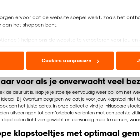
l Tesca Zwart
Klapstoel Tess
orgen ervoor dat de website soepel werkt, zoals het onth
je aan het shoppen bent.
4.7
(
119
)
4.7
(
29
)
18.
50
tioneel) helpen ons de website te verbeteren voor jou en 
ioneel) laten jou relevante informatie en aanbiedingen z
werkdagen bezorgd
Binnen 2-3 werkdagen bezorgd
Cookies aanpassen
J
voor advertenties en communicatie.
n’ om gebruik te maken van alle cookies, of klik op ‘weiger
ar voor als je onverwacht veel bez
accepteren. Je kunt er ook voor kiezen om bepaalde cookie
ies aanpassen’ te klikken.
oek de deur uit is, klap je je stoeltje eenvoudig weer op, om het w
Ideaal! Bij Kwantum begrijpen we dat je voor jouw klapstoel niet te
 ook aan het juiste adres. In onze collectie vind je inklapbare stoele
e deze keuze altijd nog kan aanpassen, bekijk hiervoor o
n uitvoeringen tot comfortabele varianten met een zachte zitting: e
n klapstoelen licht van gewicht en eenvoudig mee te nemen, waar
pe klapstoeltjes met optimaal ge