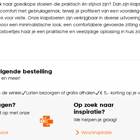
k naar goedkope stoelen die praktisch én stijlvol zijn? Dan zijn k
comfort met gebruiksgemak, terwijl je profiteert van een voordelig
ek voor visite. Onze klapstoelen zijn verkrijgbaar in diverse uitvoerin
voor een minimalistische look, een comfortabele gevoerde zitting o
toeltjes haal je een praktische en veelzijdige oplossing in huis zon
olgende bestelling
e en meer!
n de winkel
Laten bezorgen of gratis afhalen
€ 5,- korting op je
agen?
Op zoek naar
inspiratie?
 op met onze
e
We helpen je graag!
vice
Wooninspiratie