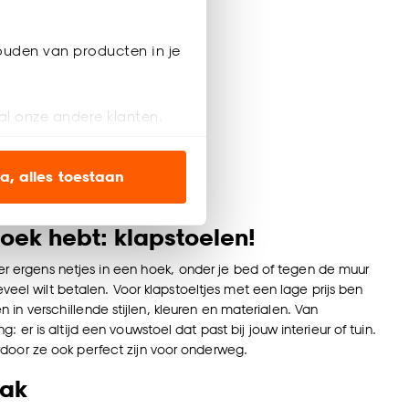
ouden van producten in je
al onze andere klanten.
ien op onze website, maar
a, alles toestaan
en’ om alleen de
oek hebt: klapstoelen!
s wel of niet te
eer ergens netjes in een hoek, onder je bed of tegen de muur
veel wilt betalen. Voor klapstoeltjes met een lage prijs ben
n in verschillende stijlen, kleuren en materialen. Van
nze
cookieverklaring
.
r is altijd een vouwstoel dat past bij jouw interieur of tuin.
door ze ook perfect zijn voor onderweg.
mak