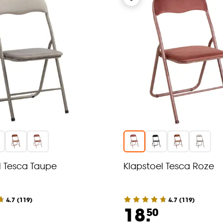
l Tesca Taupe
Klapstoel Tesca Roze
4.7
(
119
)
4.7
(
119
)
18.
50