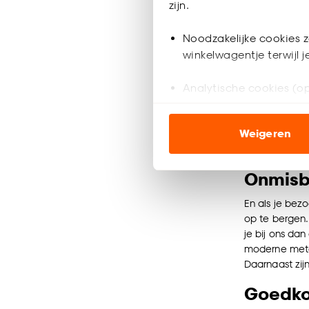
zijn.
Klapstoe
Noodzakelijke cookies z
winkelwagentje terwijl 
18.
50
Analytische cookies (op
Marketing cookies (opt
Binnen 2-3 
Weigeren
ook buiten de website 
Klik op ‘Ja, alles toestaa
Onmisba
noodzakelijke cookies te 
accepteren door op ‘Cook
En als je bez
op te bergen. 
je bij ons dan
Goed om te weten is dat j
moderne metale
Daarnaast zij
Goedko