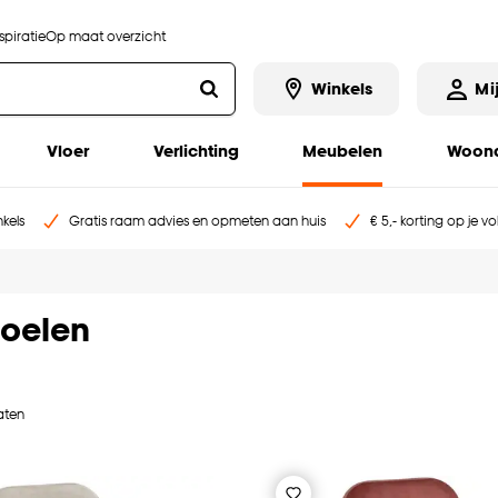
piratie
Op maat overzicht
Winkels
Mi
Vloer
Verlichting
Meubelen
Woona
kels
Gratis raam advies en opmeten aan huis
€ 5,- korting op je v
toelen
taten