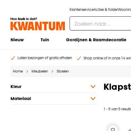
Klantenservice
Acties & folder
Woonins
Nieuw
Tuin
Gordijnen & Raamdecoratie
Laten bezorgen of gratis afhalen
Shop online of in onze 14 win
Home
Meubelen
Stoelen
Klaps
Kleur
Materiaal
1 - 5 van 5 resul