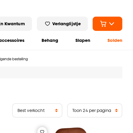
jn Kwantum
Verlanglijstje
ccessoires
Behang
Slapen
Solden
olgende bestelling