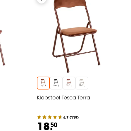
Klapstoel Tesca Terra
4.7
(
119
)
18.
50