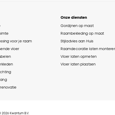
Onze diensten
e
Gordijnen op maat
ruimte
Raambekleding op maat
ossing voor je raam
Stijladvies aan Huis
sende vloer
Raamdecoratie laten montere
ubelen
Vloer laten opmeten
erkleden
Vloer laten plaatsen
ichting
hang
prenovatie
© 2026 Kwantum B.V.