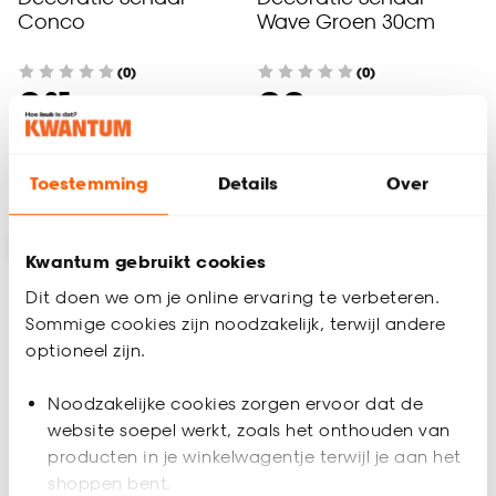
Conco
Wave Groen 30cm
(0)
(0)
-
8.
22.
25
Binnen 2-3 werkdagen bezorgd
Binnen 2-3 werkdagen bezorgd
Toestemming
Details
Over
Kwantum gebruikt cookies
Dit doen we om je online ervaring te verbeteren.
Sommige cookies zijn noodzakelijk, terwijl andere
optioneel zijn.
Noodzakelijke cookies zorgen ervoor dat de
website soepel werkt, zoals het onthouden van
producten in je winkelwagentje terwijl je aan het
shoppen bent.