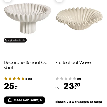
Tijdelijk uitverkocht
Decoratie Schaal Op
Fruitschaal Wave
Voet -
5
(
5
)
(0)
-
25.
23.
20
29
.
-
Geef een seintje
Binnen 2-3 werkdagen bezorgd