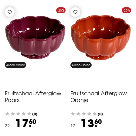
-20%
-20%
Alleen Online
Alleen Online
Fruitschaal Afterglow
Fruitschaal Afterglow
Paars
Oranje
(0)
(0)
17.
13.
60
60
22
.
-
17
.
-