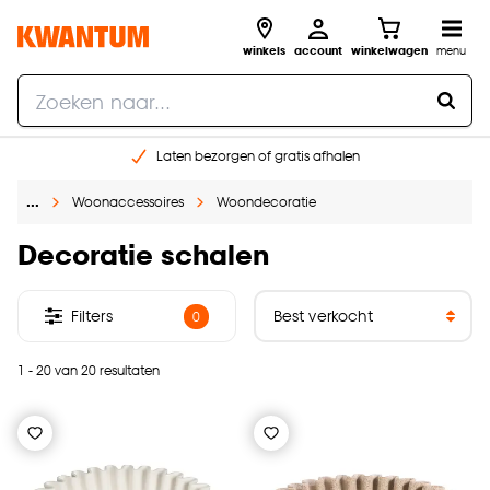
winkels
account
winkelwagen
menu
Laten bezorgen of gratis afhalen
Shop online of in onze 14 winkels
…
Woonaccessoires
Woondecoratie
Gratis raam advies en opmeten aan huis
€ 5,- korting op je volgende bestelling
Decoratie schalen
Filters
0
1 - 20 van 20 resultaten