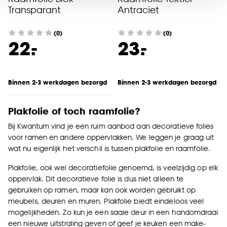
noodzakelijke cookies te accepteren. Je kunt er ook
Transparant
Antraciet
voor kiezen om bepaalde cookies wel of niet te
accepteren door op ‘Cookies aanpassen’ te
(0)
(0)
klikken.
-
-
22.
23.
Goed om te weten is dat je deze keuze altijd nog
kan aanpassen, bekijk hiervoor onze
Binnen 2-3 werkdagen bezorgd
Binnen 2-3 werkdagen bezorgd
cookieverklaring
.
Plakfolie of toch raamfolie?
Bij Kwantum vind je een ruim aanbod aan decoratieve folies
voor ramen en andere oppervlakken. We leggen je graag uit
wat nu eigenlijk het verschil is tussen plakfolie en raamfolie.
Plakfolie, ook wel decoratiefolie genoemd, is veelzijdig op elk
oppervlak. Dit decoratieve folie is dus niet alleen te
gebruiken op ramen, maar kan ook worden gebruikt op
meubels, deuren en muren. Plakfolie biedt eindeloos veel
mogelijkheden. Zo kun je een saaie deur in een handomdraai
een nieuwe uitstraling geven of geef je keuken een make-