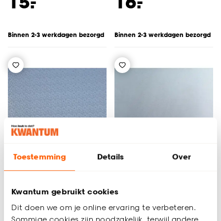
-
-
15.
16.
Binnen 2-3 werkdagen bezorgd
Binnen 2-3 werkdagen bezorgd
Toestemming
Details
Over
Kwantum gebruikt cookies
Raamfolie Mozaiek
Raamfolie Mat
Transparant
Transparant
Dit doen we om je online ervaring te verbeteren.
Sommige cookies zijn noodzakelijk, terwijl andere