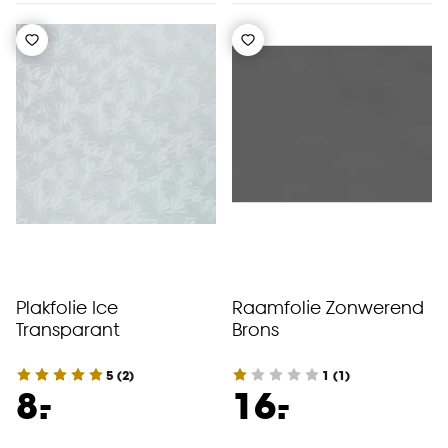
Plakfolie Ice
Raamfolie Zonwerend
Transparant
Brons
5
(
2
)
1
(
1
)
-
-
8.
16.