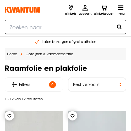
winkels
account
winkelwagen
menu
Laten bezorgen of gratis afhalen
Shop online of in onze 14 winkels
Home
Gordijnen & Raamdecoratie
Gratis raam advies en opmeten aan huis
€ 5,- korting op je volgende bestelling
Raamfolie en plakfolie
Filters
0
1 - 12 van 12 resultaten