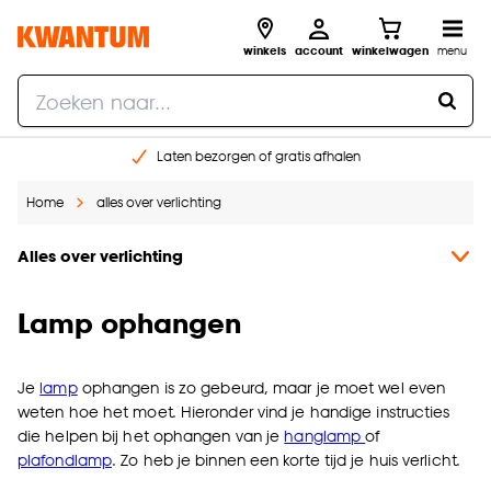
winkels
account
winkelwagen
menu
Laten bezorgen of gratis afhalen
Shop online of in onze 14 winkels
Home
alles over verlichting
Gratis raam advies en opmeten aan huis
€ 5,- korting op je volgende bestelling
Alles over verlichting
Lamp ophangen
Je
lamp
ophangen is zo gebeurd, maar je moet wel even
weten hoe het moet. Hieronder vind je handige instructies
die helpen bij het ophangen van je
hanglamp
of
plafondlamp
. Zo heb je binnen een korte tijd je huis verlicht.