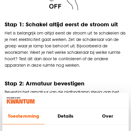
Stap 1: Schakel altijd eerst de stroom uit
Het is belangrijk om altijd eerst de stroom uit te schakelen als
je met elektriciteit gaat werken. Zet de schakelaar van de
groep waar je lamp toe behoort uit. Bijvoorbeeld de
woonkamer. Weet je niet welke schakelaar bij welke ruimte
hoort? Test dit dan door te controleren of de andere
apparaten in deze ruimte nog werken.
Stap 2: Armatuur bevestigen
Bevestig het armatuur van de plafondlamp stevig aan het
plafond met behulp van je boor en plugjes. Boor binnen de
openingen van het armatuur 2 gaten in het plafond. Door
middel van plugjes zorg je ervoor dat de schroeven stevig
Toestemming
Details
Over
verankerd zijn in het plafond. Zorg dat je de bedrading vrij
houdt en schroef het armatuur stevig vast.