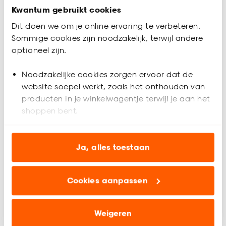
Kwantum gebruikt cookies
Dit doen we om je online ervaring te verbeteren.
Sommige cookies zijn noodzakelijk, terwijl andere
optioneel zijn.
Noodzakelijke cookies zorgen ervoor dat de
website soepel werkt, zoals het onthouden van
producten in je winkelwagentje terwijl je aan het
shoppen bent.
Analytische cookies (optioneel) helpen ons de
website te verbeteren voor jou en al onze andere
Ja, alles toestaan
klanten.
Cookies aanpassen
Marketing cookies (optioneel) laten jou
relevante informatie en aanbiedingen zien op
onze website, maar ook buiten de website voor
Weigeren
advertenties en communicatie.