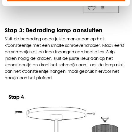
Klik op ‘Ja, alles toestaan’ om gebruik te maken
van alle cookies, of klik op ‘weigeren’ om alleen de
noodzakelijke cookies te accepteren. Je kunt er ook
Stap 3: Bedrading lamp aansluiten
voor kiezen om bepaalde cookies wel of niet te
accepteren door op ‘Cookies aanpassen’ te
Sluit de bedrading op de juiste manier aan op het
kroonsteentje met een smalle schroevendraaier. Maak eerst
klikken.
de schroefjes bij de lege ingangen een beetje los. Strip
indien nodig de draden, sluit de juiste kleur aan op het
Goed om te weten is dat je deze keuze altijd nog
kroonsteentje en draai het schroefje aan. Laat de lamp niet
kan aanpassen, bekijk hiervoor onze
aan het kroonsteentje hangen, maar gebruik hiervoor het
cookieverklaring
.
haakje aan het plafond.