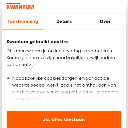
Toestemming
Details
Over
Kwantum gebruikt cookies
Dit doen we om je online ervaring te verbeteren.
Kandelaar Kat
Kandelaar Caluso Off-
Sommige cookies zijn noodzakelijk, terwijl andere
Zwart/Wit
White
optioneel zijn.
5
(
2
)
(0)
Noodzakelijke cookies zorgen ervoor dat de
5.
9.
50
50
website soepel werkt, zoals het onthouden van
producten in je winkelwagentje terwijl je aan het
shoppen bent.
Binnen 2-3 werkdagen bezorgd
Binnen 2-3 werkdagen bezorgd
Analytische cookies (optioneel) helpen ons de
website te verbeteren voor jou en al onze andere
Ja, alles toestaan
klanten.