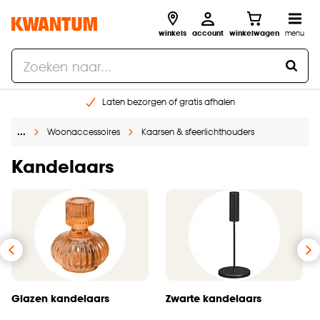
winkels
account
winkelwagen
menu
Laten bezorgen of gratis afhalen
Shop online of in onze 14 winkels
…
Woonaccessoires
Kaarsen & sfeerlichthouders
Gratis raam advies en opmeten aan huis
€ 5,- korting op je volgende bestelling
Kandelaars
Glazen kandelaars
Zwarte kandelaars