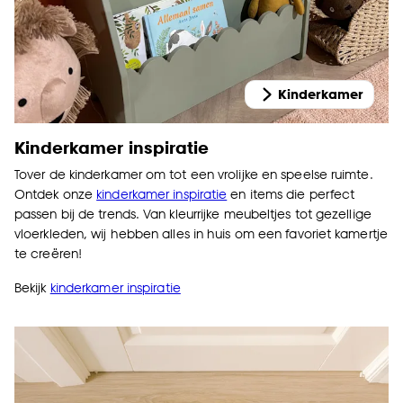
klikken.
Goed om te weten is dat je deze keuze altijd nog
kan aanpassen, bekijk hiervoor onze
Kinderkamer
cookieverklaring
.
Kinderkamer inspiratie
Tover de kinderkamer om tot een vrolijke en speelse ruimte.
Ontdek onze
kinderkamer inspiratie
en items die perfect
passen bij de trends. Van kleurrijke meubeltjes tot gezellige
vloerkleden, wij hebben alles in huis om een favoriet kamertje
te creëren!
Bekijk
kinderkamer inspiratie