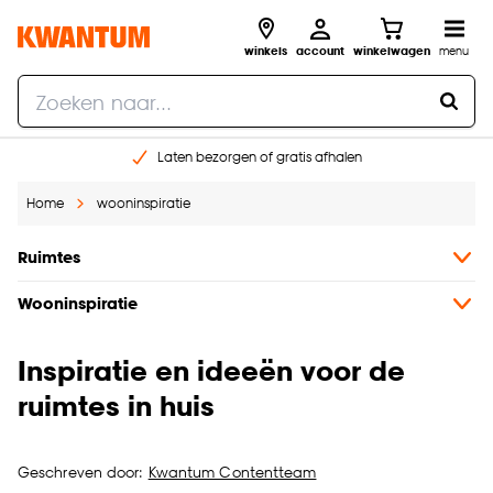
winkels
account
winkelwagen
menu
Laten bezorgen of gratis afhalen
Shop online of in onze 14 winkels
Home
wooninspiratie
Gratis raam advies en opmeten aan huis
€ 5,- korting op je volgende bestelling
Ruimtes
Wooninspiratie
Inspiratie en ideeën voor de
ruimtes in huis
Geschreven door:
Kwantum Contentteam