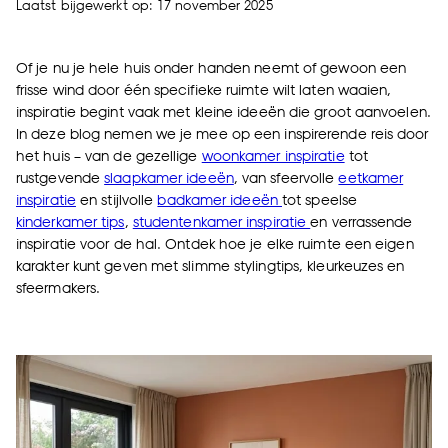
Laatst bijgewerkt op: 17 november 2025
Of je nu je hele huis onder handen neemt of gewoon een
frisse wind door één specifieke ruimte wilt laten waaien,
inspiratie begint vaak met kleine ideeën die groot aanvoelen.
In deze blog nemen we je mee op een inspirerende reis door
het huis – van de gezellige
woonkamer inspiratie
tot
rustgevende
slaapkamer ideeën
, van sfeervolle
eetkamer
inspiratie
en stijlvolle
badkamer ideeën
tot speelse
kinderkamer tips
,
studentenkamer inspiratie
en verrassende
inspiratie voor de hal. Ontdek hoe je elke ruimte een eigen
karakter kunt geven met slimme stylingtips, kleurkeuzes en
sfeermakers.