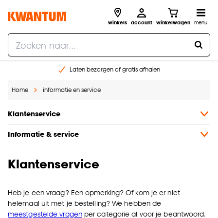
winkels
account
winkelwagen
menu
Laten bezorgen of gratis afhalen
Shop online of in onze 14 winkels
Home
informatie en service
Gratis raam advies en opmeten aan huis
€ 5,- korting op je volgende bestelling
Klantenservice
Informatie & service
Klantenservice
Heb je een vraag? Een opmerking? Of kom je er niet
helemaal uit met je bestelling? We hebben de
meestgestelde vragen
per categorie al voor je beantwoord.