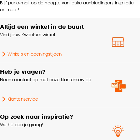
voor kiezen om bepaalde cookies wel of niet te
Blijf per e-mail op de hoogte van leuke aanbiedingen, inspiratie
en meer!
accepteren door op ‘Cookies aanpassen’ te
klikken.
Altijd een winkel in de buurt
Goed om te weten is dat je deze keuze altijd nog
Vind jouw Kwantum winkel
kan aanpassen, bekijk hiervoor onze
cookieverklaring
.
Winkels en openingstijden
Heb je vragen?
Neem contact op met onze klantenservice
Klantenservice
Op zoek naar inspiratie?
We helpen je graag!