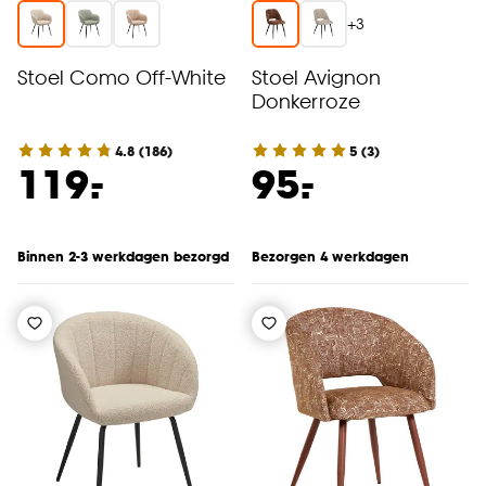
+
3
Stoel Como Off-White
Stoel Avignon
Donkerroze
4.8
(
186
)
5
(
3
)
-
-
119.
95.
Binnen 2-3 werkdagen bezorgd
Bezorgen 4 werkdagen