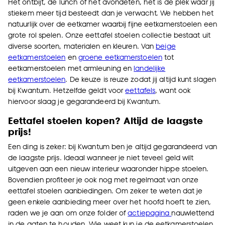
Het ontbijt, de lunch of het avondeten, het is de plek waar jij
stiekem meer tijd besteedt dan je verwacht. We hebben het
natuurlijk over de eetkamer waarbij fijne eetkamerstoelen een
grote rol spelen. Onze eettafel stoelen collectie bestaat uit
diverse soorten, materialen en kleuren. Van
beige
eetkamerstoelen
en
groene eetkamerstoelen
tot
eetkamerstoelen met armleuning en
landelijke
eetkamerstoelen
. De keuze is reuze zodat jij altijd kunt slagen
bij Kwantum. Hetzelfde geldt voor
eettafels
, want ook
hiervoor slaag je gegarandeerd bij Kwantum.
Eettafel stoelen kopen? Altijd de laagste
prijs!
Een ding is zeker: bij Kwantum ben je altijd gegarandeerd van
de laagste prijs. Ideaal wanneer je niet teveel geld wilt
uitgeven aan een nieuw interieur waaronder hippe stoelen.
Bovendien profiteer je ook nog met regelmaat van onze
eettafel stoelen aanbiedingen. Om zeker te weten dat je
geen enkele aanbieding meer over het hoofd hoeft te zien,
raden we je aan om onze folder of
actiepagina
nauwlettend
in de gaten te houden. Wie weet kun je de eetkamerstoelen