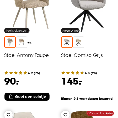
Tijdelijk uitverkocht
Alleen Online
+
2
Stoel Antony Taupe
Stoel Comiso Grijs
4.9
(
75
)
4.8
(
28
)
-
-
90.
145.
Geef een seintje
Binnen 2-3 werkdagen bezorgd
-20% v.a. 2 artikelen