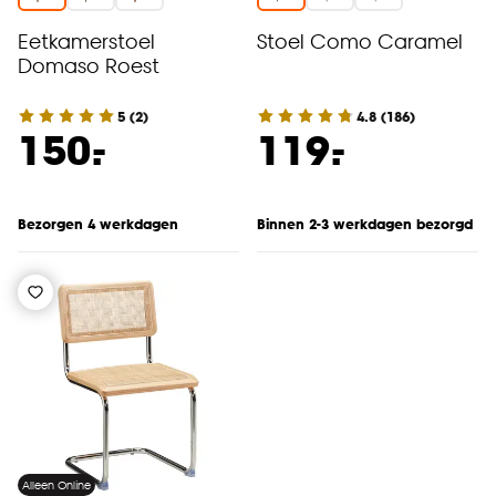
Eetkamerstoel
Stoel Como Caramel
Domaso Roest
5
(
2
)
4.8
(
186
)
-
-
150.
119.
Bezorgen 4 werkdagen
Binnen 2-3 werkdagen bezorgd
Alleen Online