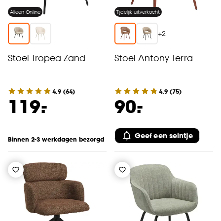
Alleen Online
Tijdelijk uitverkocht
+
2
Stoel Tropea Zand
Stoel Antony Terra
4.9
(
64
)
4.9
(
75
)
-
-
119.
90.
Geef een seintje
Binnen 2-3 werkdagen bezorgd