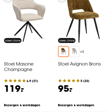
Alleen Online
Alleen Online
+
3
Stoel Masone
Stoel Avignon Brons
Champagne
4.9
(
21
)
5
(
23
)
-
-
119.
95.
Bezorgen 4 werkdagen
Bezorgen 4 werkdagen