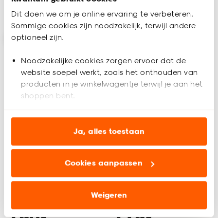
Bezorgen 4 werkdagen
Dit doen we om je online ervaring te verbeteren.
Sommige cookies zijn noodzakelijk, terwijl andere
optioneel zijn.
Noodzakelijke cookies zorgen ervoor dat de
website soepel werkt, zoals het onthouden van
producten in je winkelwagentje terwijl je aan het
shoppen bent.
Analytische cookies (optioneel) helpen ons de
Tijdelijk uitverkocht
Alleen Online
website te verbeteren voor jou en al onze andere
Ja, alles toestaan
klanten.
+
2
Cookies aanpassen
Marketing cookies (optioneel) laten jou
Stoel Domaso Taupe
Stoel Capri Zand
relevante informatie en aanbiedingen zien op
onze website, maar ook buiten de website voor
Weigeren
advertenties en communicatie.
4.7
(
14
)
4.7
(
53
)
-
-
150.
115.