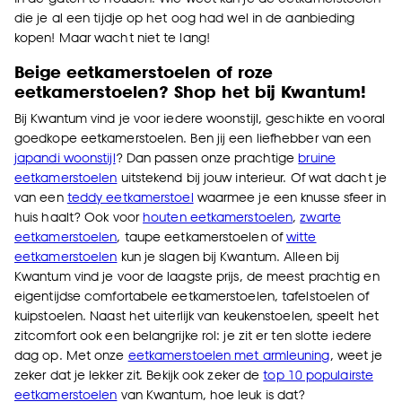
die je al een tijdje op het oog had wel in de aanbieding
kopen! Maar wacht niet te lang!
Beige eetkamerstoelen of roze
eetkamerstoelen? Shop het bij Kwantum!
Bij Kwantum vind je voor iedere woonstijl, geschikte en vooral
goedkope eetkamerstoelen. Ben jij een liefhebber van een
japandi woonstijl
? Dan passen onze prachtige
bruine
eetkamerstoelen
uitstekend bij jouw interieur. Of wat dacht je
van een
teddy eetkamerstoel
waarmee je een knusse sfeer in
huis haalt? Ook voor
houten eetkamerstoelen
,
zwarte
eetkamerstoelen
, taupe eetkamerstoelen of
witte
eetkamerstoelen
kun je slagen bij Kwantum. Alleen bij
Kwantum vind je voor de laagste prijs, de meest prachtig en
eigentijdse comfortabele eetkamerstoelen, tafelstoelen of
kuipstoelen. Naast het uiterlijk van keukenstoelen, speelt het
zitcomfort ook een belangrijke rol: je zit er ten slotte iedere
dag op. Met onze
eetkamerstoelen met armleuning
, weet je
zeker dat je lekker zit. Bekijk ook zeker de
top 10 populairste
eetkamerstoelen
van Kwantum, hoe leuk is dat?