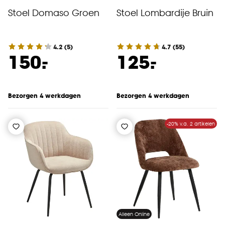
Stoel Domaso Groen
Stoel Lombardije Bruin
4.2
(
5
)
4.7
(
55
)
-
-
150.
125.
Bezorgen 4 werkdagen
Bezorgen 4 werkdagen
-20% v.a. 2 artikelen
Alleen Online