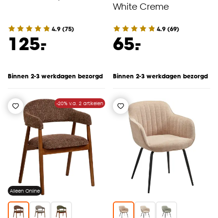
White Creme
4.9
(
75
)
4.9
(
69
)
-
-
125.
65.
Binnen 2-3 werkdagen bezorgd
Binnen 2-3 werkdagen bezorgd
-20% v.a. 2 artikelen
Alleen Online