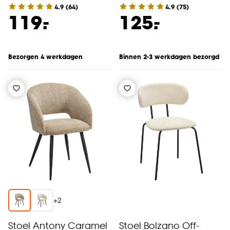
4.9
(
64
)
4.9
(
75
)
-
-
119.
125.
Bezorgen 4 werkdagen
Binnen 2-3 werkdagen bezorgd
+
2
Stoel Antony Caramel
Stoel Bolzano Off-