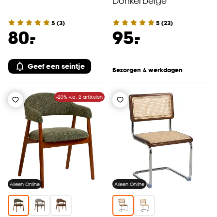
Donkerbeige
5
(
3
)
5
(
23
)
-
-
80.
95.
Geef een seintje
Bezorgen 4 werkdagen
-20% v.a. 2 artikelen
Alleen Online
Alleen Online