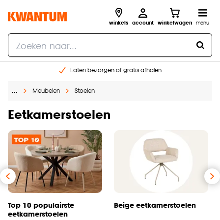
winkels
account
winkelwagen
menu
Laten bezorgen of gratis afhalen
Shop online of in onze 14 winkels
…
Meubelen
Stoelen
Gratis raam advies en opmeten aan huis
€ 5,- korting op je volgende bestelling
Eetkamerstoelen
Top 10 populairste
Beige eetkamerstoelen
eetkamerstoelen