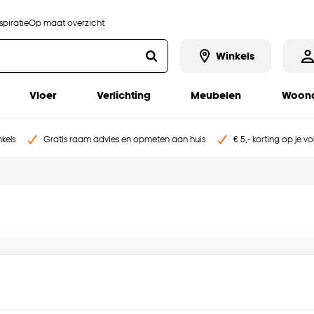
piratie
Op maat overzicht
Winkels
Vloer
Verlichting
Meubelen
Woona
kels
Gratis raam advies en opmeten aan huis
€ 5,- korting op je v