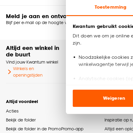
Toestemming
Meld je aan en ontvang € 5,- korting op je v
Blijf per e-mail op de hoogte van leuke aanbiedingen, inspirati
Kwantum gebruikt cooki
Dit doen we om je online e
Shop online of i
zijn.
Altijd een winkel in
Heb je vr
de buurt
Neem contact
Noodzakelijke cookies z
Vind jouw Kwantum winkel
klantenservic
winkelwagentje terwijl 
Winkels en
Klantenser
openingstijden
Analytische cookies (op
Marketing cookies (opt
Weigeren
ook buiten de website 
Altijd voordeel
Tips en info
Acties
Wooninspirati
Klik op ‘Ja, alles toestaa
Bekijk de folder
Inspiratie op 
noodzakelijke cookies te 
accepteren door op ‘Cook
Bekijk de folder in de PromoPromo-app
Altijd een opl