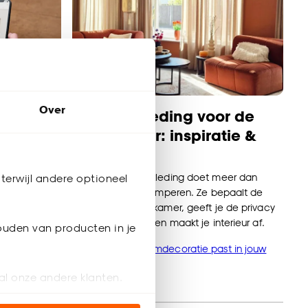
Over
Raambekleding voor de
kleding
woonkamer: inspiratie &
ideeën
 extra
m heb je
De juiste raambekleding doet meer dan
terwijl andere optioneel
.
alleen het licht temperen. Ze bepaalt de
sfeer van je woonkamer, geeft je de privacy
mbekleding
die je nodig hebt en maakt je interieur af.
ouden van producten in je
Ontdek welke raamdecoratie past in jouw
woonkamer
al onze andere klanten.