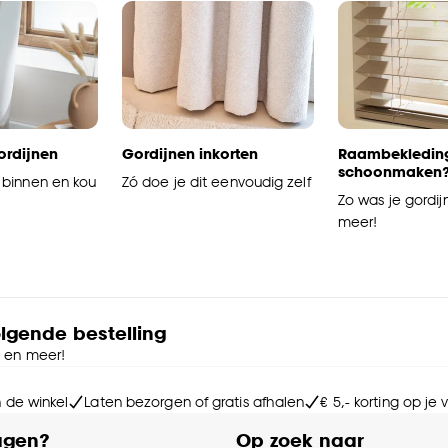
ordijnen
Gordijnen inkorten
Raambekledin
schoonmaken
binnen en kou
Zó doe je dit eenvoudig zelf
Zo was je gordij
meer!
olgende bestelling
e en meer!
n de winkel
Laten bezorgen of gratis afhalen
€ 5,- korting op je
agen?
Op zoek naar