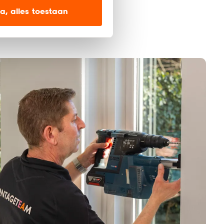
ien op onze website, maar
a, alles toestaan
en’ om alleen de
s wel of niet te
nze
cookieverklaring
.