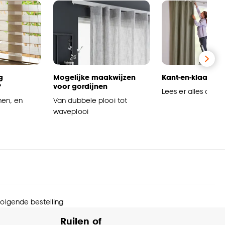
g
Mogelijke maakwijzen
Kant-en-klaar go
?
voor gordijnen
Lees er alles over
nen, en
Van dubbele plooi tot
waveplooi
 volgende bestelling
Ruilen of