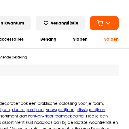
jn Kwantum
Verlanglijstje
ccessoires
Behang
Slapen
Solden
olgende bestelling
 decoratief ook een praktische oplossing voor je raam.
ijnen
,
duo rolgordijnen
,
vouwgordijnen
,
plisségordijnen
,
ssortiment aan
kant-en-klaar raambekleding
. Heb je een
s assortiment sluit naadloos aan bij de laatste woontrends en
ou past. Wanneer je kiest voor raambekleding van Kwantum,