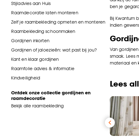
Stijladvies aan Huis
ben je gegara
Raamdecoratie laten monteren
Bij Kwantum be
Zelf je raambekleding opmeten en monteren
Indien gewen
Raambekleding schoonmaken
Gordij
Gordijnen inkorten
Van gordijnen
Gordijnen of jaloezieën: wat past bij jou?
smaak. Lees 
Kant en klaar gordijnen
materiaal en k
Raamfolie advies & informatie
Kindveiligheid
Lees al
Ontdek onze collectie gordijnen en
raamdecoratie
Bekijk alle raambekleding