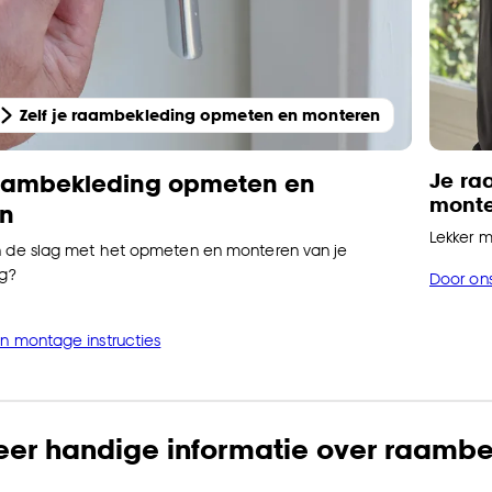
Zelf je raambekleding opmeten en monteren
Je ra
 raambekleding opmeten en
mont
n
Lekker m
n de slag met het opmeten en monteren van je
g?
Door on
en montage instructies
eer handige informatie over raambe