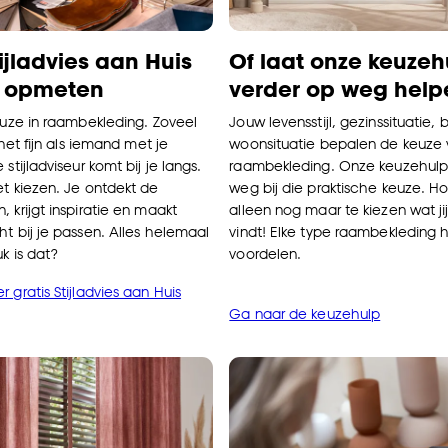
tijladvies aan Huis
Of laat onze keuzeh
f opmeten
verder op weg help
keuze in raambekleding. Zoveel
Jouw levensstijl, gezinssituatie,
 het fijn als iemand met je
woonsituatie bepalen de keuze 
 stijladviseur komt bij je langs.
raambekleding. Onze keuzehulp 
et kiezen. Je ontdekt de
weg bij die praktische keuze. H
 krijgt inspiratie en maakt
alleen nog maar te kiezen wat ji
ht bij je passen. Alles helemaal
vindt! Elke type raambekleding h
uk is dat?
voordelen.
 gratis Stijladvies aan Huis
Ga naar de keuzehulp