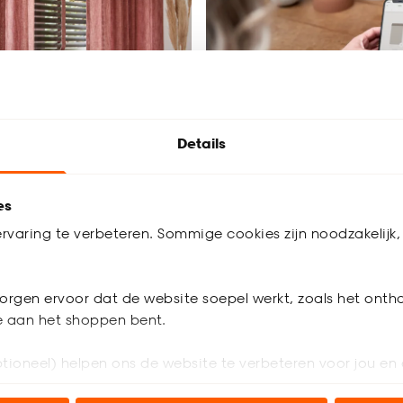
Details
n of jaloezieën:
Elektrische raambe
aamdecoratie past
Elektrische raambekleding is
e bij jou?
energiebesparend en voorziet in
es
veiligheid en gemak. Bij Kwantu
sen gordijnen of jaloezieën? Met
rvaring te verbeteren. Sommige cookies zijn noodzakelijk, 
verschillende betaalbare opties
p vergelijk je gordijnen en
 de belangrijkste
Lees meer over elektrische raa
 zoals sfeer, lichtinval,
orgen ervoor dat de website soepel werkt, zoals het onth
latie en prijs.
je aan het shoppen bent.
r gordijnen vs jaloezieën
tioneel) helpen ons de website te verbeteren voor jou en 