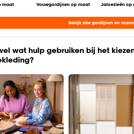
p maat
Vouwgordijnen op maat
Jaloezieën op
Bekijk alle gordijnen en raam
wel wat hulp gebruiken bij het kieze
kleding?