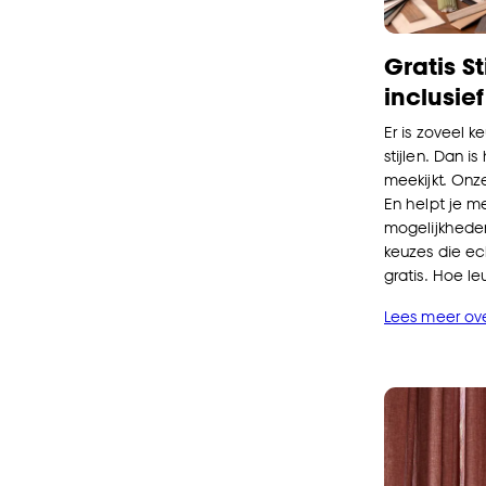
Gratis S
inclusie
Er is zoveel 
stijlen. Dan is
meekijkt. Onze
En helpt je m
mogelijkheden,
keuzes die ec
gratis. Hoe le
Lees meer over