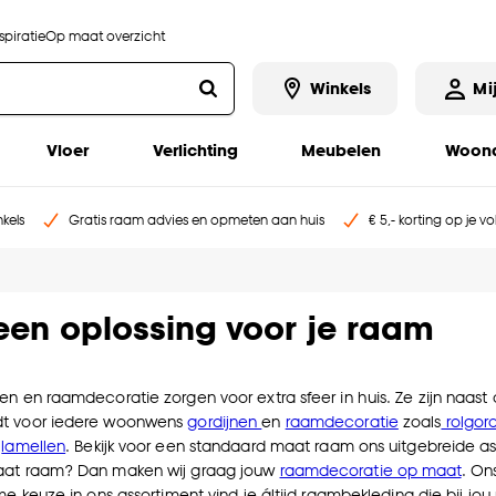
piratie
Op maat overzicht
Winkels
Mi
Vloer
Verlichting
Meubelen
Woona
kels
Gratis raam advies en opmeten aan huis
€ 5,- korting op je v
 een oplossing voor je raam
en en raamdecoratie zorgen voor extra sfeer in huis. Ze zijn naast
t voor iedere woonwens
gordijnen
en
raamdecoratie
zoals
rolgord
n
lamellen
. Bekijk voor een standaard maat raam ons uitgebreide a
aat raam? Dan maken wij graag jouw
raamdecoratie op maat
. On
ime keuze in ons assortiment vind je áltijd raambekleding die bij j