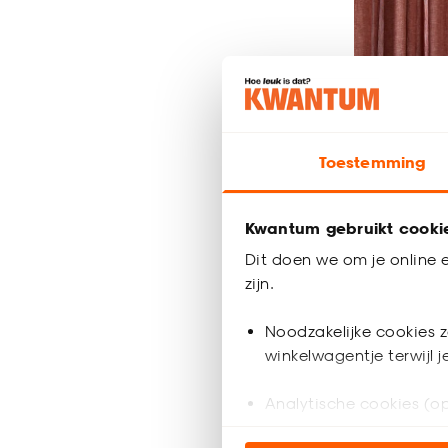
Toestemming
Gordijne
welke r
het best
Kwantum gebruikt cooki
Twijfel je tus
Dit doen we om je online e
deze keuzehul
zijn.
jaloezieën op
eigenschappen,
Noodzakelijke cookies z
onderhoud, iso
winkelwagentje terwijl 
Lees alles ove
Analytische cookies (op