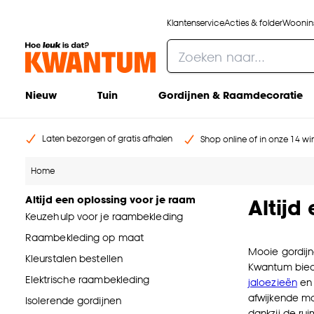
Klantenservice
Acties & folder
Woonins
Nieuw
Tuin
Gordijnen & Raamdecoratie
Laten bezorgen of gratis afhalen
Shop online of in onze 14 win
Home
Altijd een oplossing voor je raam
Altijd
Keuzehulp voor je raambekleding
Raambekleding op maat
Mooie gordijn
Kleurstalen bestellen
Kwantum bied
Elektrische raambekleding
jaloezieën
e
afwijkende m
Isolerende gordijnen
dankzij de ru