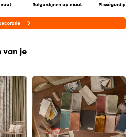
 maat
Rolgordijnen op maat
Plisségordijnen 
decoratie
n van je