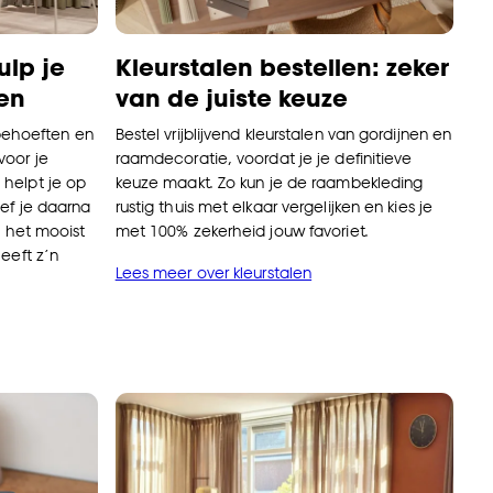
Kleurstalen bestellen: zeker
ulp je
van de juiste keuze
en
Bestel vrijblijvend kleurstalen van gordijnen en
 behoeften en
raamdecoratie, voordat je je definitieve
voor je
keuze maakt. Zo kun je de raambekleding
helpt je op
rustig thuis met elkaar vergelijken en kies je
oef je daarna
met 100% zekerheid jouw favoriet.
j het mooist
eeft z’n
Lees meer over kleurstalen