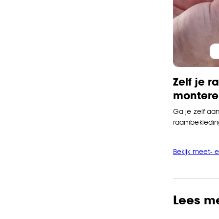
Zelf je
montere
Ga je zelf aa
raambekledin
Bekijk meet- 
Lees m