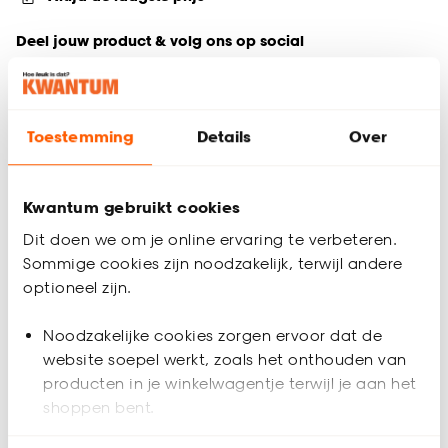
Deel jouw product & volg ons op social
Toestemming
Details
Over
Productomschrijving
Bescherm je interieur met doorzichtig afdekfolie. Afmeting: 4
x 5 meter.
Kwantum gebruikt cookies
Productspecificaties
Dit doen we om je online ervaring te verbeteren.
Sommige cookies zijn noodzakelijk, terwijl andere
Artikelnummer
0381047
optioneel zijn.
EAN nummer
8710735003772
Noodzakelijke cookies zorgen ervoor dat de
website soepel werkt, zoals het onthouden van
Productafmetingen (cm)
500x400 (bxd)
producten in je winkelwagentje terwijl je aan het
shoppen bent.
Garantietermijn
24 maanden
Beoordelingen
(0)