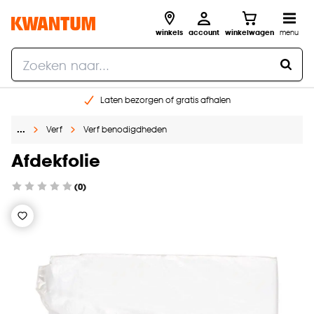
winkels
account
winkelwagen
menu
Laten bezorgen of gratis afhalen
Shop online of in onze 14 winkels
…
Verf
Verf benodigdheden
Gratis raam advies en opmeten aan huis
€ 5,- korting op je volgende bestelling
Afdekfolie
(0)