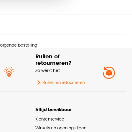
nmerken
Met ladderkoord
amdecoratie
nze
cookieverklaring
.
menstelling
Aluminium 100%
ogte
130 CM
 volgende bestelling
Ruilen of
Afwasbaar, Afnemen met
svoorschriften
retourneren?
vochtige doek
Zo werkt het
melbreedte
2.5 CM
Ruilen en retourneren
werking
Glanzend
Altijd bereikbaar
gelijkheden inkorten
Alleen breedte
Klantenservice
ntage materiaal
Inclusief
Winkels en openingstijden