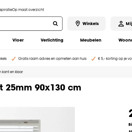
piratie
Op maat overzicht
Winkels
Mi
Vloer
Verlichting
Meubelen
Woona
kels
Gratis raam advies en opmeten aan huis
€ 5,- korting op je v
 kant en klaar
it 25mm 90x130 cm
B
A