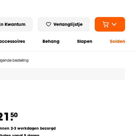
jn Kwantum
Verlanglijstje
ccessoires
Behang
Slapen
Solden
olgende bestelling
21.
50
innen 2-3 werkdagen bezorgd
fhalen vanaf 5 dagen