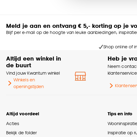
Goed om te weten is dat j
Meld je aan en ontvang € 5,- korting op je v
Blijf per e-mail op de hoogte van leuke aanbiedingen, inspirati
Shop online of i
Altijd een winkel in
Heb je vr
de buurt
Neem contact
Vind jouw Kwantum winkel
klantenservic
Winkels en
Klantenser
openingstijden
Altijd voordeel
Tips en info
Acties
Wooninspirati
Bekijk de folder
Inspiratie op 