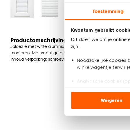
Toestemming
Kwantum gebruikt cooki
Dit doen we om je online e
Productomschrijving
zijn.
Jaloezie met witte aluminium stroken van 25 mm. Ideaal voor 
monteren. Met vochtige doek reinigen. Het bedieningskoord z
Inhoud verpakking: schroeven, pluggen, montagesteunen, kind
Noodzakelijke cookies z
winkelwagentje terwijl 
Analytische cookies (op
Marketing cookies (opt
Weigeren
ook buiten de website 
Klik op ‘Ja, alles toestaa
noodzakelijke cookies te 
accepteren door op ‘Cook