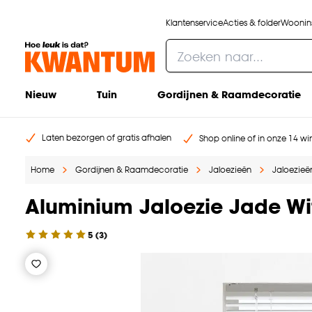
Klantenservice
Acties & folder
Woonins
Nieuw
Tuin
Gordijnen & Raamdecoratie
Laten bezorgen of gratis afhalen
Shop online of in onze 14 win
Home
Gordijnen & Raamdecoratie
Jaloezieën
Jaloezieën
Aluminium Jaloezie Jade W
5
(
3
)