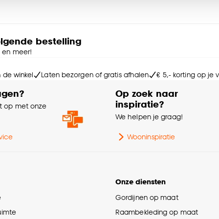
Ke
Ra
e deze keuze altijd nog kan aanpassen, bekijk hiervoor o
Sa
olgende bestelling
e en meer!
Ho
n de winkel
Laten bezorgen of gratis afhalen
€ 5,- korting op je
agen?
Op zoek naar
Wa
inspiratie?
 op met onze
e
We helpen je graag!
La
vice
Wooninspiratie
Af
Onze diensten
Mo
e
Gordijnen op maat
Mo
ruimte
Raambekleding op maat