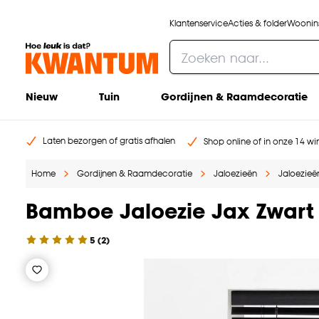
Klantenservice
Acties & folder
Woonins
Nieuw
Tuin
Gordijnen & Raamdecoratie
Laten bezorgen of gratis afhalen
Shop online of in onze 14 win
Home
Gordijnen & Raamdecoratie
Jaloezieën
Jaloezieën
Bamboe Jaloezie Jax Zwart
5
(
2
)