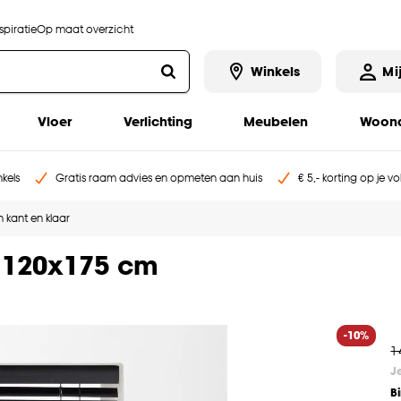
piratie
Op maat overzicht
Winkels
Mi
Vloer
Verlichting
Meubelen
Woona
kels
Gratis raam advies en opmeten aan huis
€ 5,- korting op je v
 kant en klaar
 120x175 cm
-10%
1
J
B