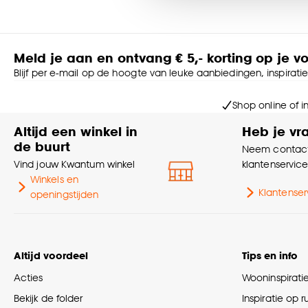
Goed om te weten is dat j
Meld je aan en ontvang € 5,- korting op je v
Blijf per e-mail op de hoogte van leuke aanbiedingen, inspirati
Shop online of i
Altijd een winkel in
Heb je vr
de buurt
Neem contact
Vind jouw Kwantum winkel
klantenservic
Winkels en
Klantenser
openingstijden
Altijd voordeel
Tips en info
Acties
Wooninspirati
Bekijk de folder
Inspiratie op 