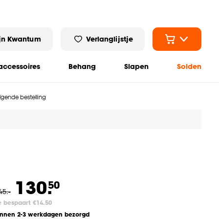
jn Kwantum
Verlanglijstje
ccessoires
Behang
Slapen
Solden
olgende bestelling
130.
50
45
.
-
e bespaart €14.50
innen 2-3 werkdagen bezorgd