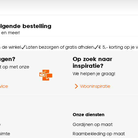
La
e deze keuze altijd nog kan aanpassen, bekijk hiervoor o
Ga
olgende bestelling
e en meer!
Wa
n de winkel
Laten bezorgen of gratis afhalen
€ 5,- korting op je
agen?
Op zoek naar
Kle
inspiratie?
 op met onze
e
We helpen je graag!
Int
vice
Wooninspiratie
Ke
Ra
Onze diensten
Af
e
Gordijnen op maat
ruimte
Raambekleding op maat