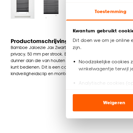
Toestemming
Kwantum gebruikt cooki
Dit doen we om je online e
Productomschrijving
zijn.
Bamboe Jaloezie Jax Zwart met een mat gelakte houtuitstrali
privacy. 50 mm per strook. Eenvoudig zelf te monteren aan 
dunner dan die van houten jaloezieën. Dat betekent ook dat ze
Noodzakelijke cookies z
kunt bedienen. Dit is een complete set incl. schroeven, plu
winkelwagentje terwijl 
kindveiligheidsclip en montagehandleiding. Verkrijgbaar in v
Analytische cookies (op
Marketing cookies (opt
Weigeren
ook buiten de website 
Klik op ‘Ja, alles toestaa
noodzakelijke cookies te 
accepteren door op ‘Cook