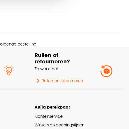
melbreedte
5 CM
nze
cookieverklaring
.
rantietermijn
24 maanden
Afnemen met vochtige
svoorschriften
doek
 volgende bestelling
Ruilen of
urtint
Zwart
retourneren?
Zo werkt het
erieurstijl
Modern, Industrieel
Ruilen en retourneren
Met ladderband, Met
nmerken
ladderkoord, Met
amdecoratie
zijgeleiding
Altijd bereikbaar
werking
Mat
Klantenservice
Winkels en openingstijden