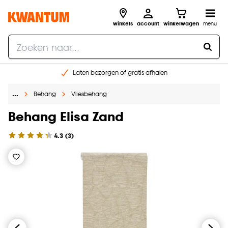
winkels
account
winkelwagen
menu
Laten bezorgen of gratis afhalen
Shop online of in onze 14 winkels
…
Behang
Vliesbehang
Gratis raam advies en opmeten aan huis
€ 5,- korting op je volgende bestelling
Behang Elisa Zand
4.3
(
3
)