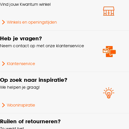
klikken.
Vind jouw Kwantum winkel
Behangvoorschriften
Wand insmeren
Goed om te weten is dat je deze keuze altijd nog
Winkels en openingstijden
kan aanpassen, bekijk hiervoor onze
Soort behang
Vliesbehang
cookieverklaring
.
Heb je vragen?
Interieurstijl
Japandi
Neem contact op met onze klantenservice
Lijmadvies
Lijm met Perfax Pink
Klantenservice
Breedte
6 CM
Op zoek naar inspiratie?
We helpen je graag!
Aantal meters per rol
10 M
Wooninspiratie
Ruilen of retourneren?
Zo werkt het