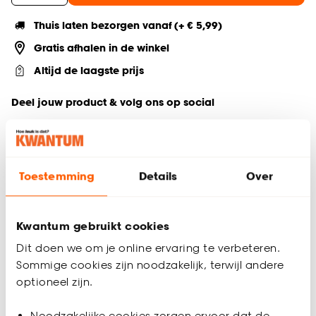
Thuis laten bezorgen vanaf (+ € 5,99)
Gratis afhalen in de winkel
Altijd de laagste prijs
Deel jouw product & volg ons op social
Toestemming
Details
Over
Productomschrijving
Creëer een rustige basis met behang Elisa, een verfijnd
zandkleurig behang met natuurlijke uitstraling. Dit elegante
Kwantum gebruikt cookies
Kwantum vliesbehang heeft een prachtig bladpatroon dat
subtiel aanwezig is. Perfect passend binnen de Japandi
Dit doen we om je online ervaring te verbeteren.
interieurstijl, waar eenvoud en harmonie centraal staan.
Sommige cookies zijn noodzakelijk, terwijl andere
Ideaal voor de woonkamer, slaapkamer, werkplek of hal. De
optioneel zijn.
zachte tinten en organische vormen zorgen voor een licht,
warm en sfeervol interieur met een kalme uitstraling.
Noodzakelijke cookies zorgen ervoor dat de