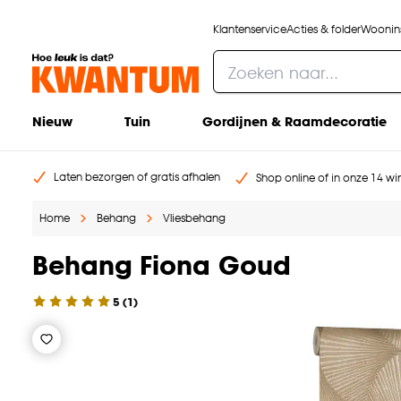
Klantenservice
Acties & folder
Woonins
Nieuw
Tuin
Gordijnen & Raamdecoratie
Laten bezorgen of gratis afhalen
Shop online of in onze 14 win
Home
Behang
Vliesbehang
Behang Fiona Goud
5
(
1
)