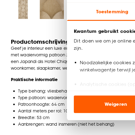
Toestemming
Kwantum gebruikt cooki
Dit doen we om je online e
Productomschrijving
zijn.
Geef je interieur een luxe en warme uitstraling met het Fio
met waaiervormig patroon zorgt voor een verfijnd reliëf en 
een Japandi als Hotel Chique interieurstijl, brengt dit design 
Noodzakelijke cookies z
woonkamer, slaapkamer, werkplek of hal, het creëert overal ee
winkelwagentje terwijl 
Praktische informatie
Analytische cookies (op
Type behang: vliesbehang
Type patroon: waaiervorming patroon
Marketing cookies (opt
Weigeren
Patroonhoogte: 64 cm
ook buiten de website 
Aantal meters per rol: 10
Breedte: 53 cm
Klik op ‘Ja, alles toestaa
Aanbrengen: wand insmeren (niet het behang)
noodzakelijke cookies te 
Lijmadvies:
plakken met Perfax Pink
accepteren door op ‘Cook