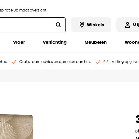
piratie
Op maat overzicht
Winkels
Mi
Vloer
Verlichting
Meubelen
Woona
kels
Gratis raam advies en opmeten aan huis
€ 5,- korting op je v
B
A