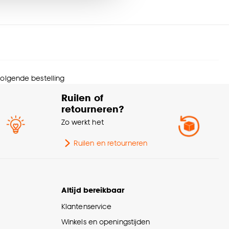
urtint
Goud
nze
cookieverklaring
.
menstelling
100% VLIES
troonhoogte
64 CM
 volgende bestelling
tal meters per rol
10 M
Ruilen of
retourneren?
lieu kenmerken
FSC (Duurzaam hout)
Zo werkt het
wicht gram per m2
205 G/m2
Ruilen en retourneren
hangvoorschriften
Wand insmeren
Altijd bereikbaar
ort behang
Vliesbehang
Klantenservice
Winkels en openingstijden
jmadvies
Lijm met Perfax Pink