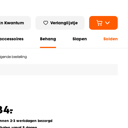
jn Kwantum
Verlanglijstje
ccessoires
Behang
Slapen
Solden
olgende bestelling
-
34.
innen 2-3 werkdagen bezorgd
fhalen vanaf 5 dagen