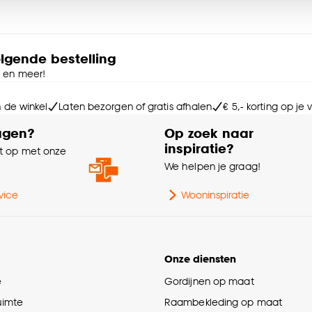
Kle
e deze keuze altijd nog kan aanpassen, bekijk hiervoor o
Sa
olgende bestelling
e en meer!
Pa
n de winkel
Laten bezorgen of gratis afhalen
€ 5,- korting op je
Aan
agen?
Op zoek naar
inspiratie?
 op met onze
Mi
e
We helpen je graag!
Ge
vice
Wooninspiratie
Be
Onze diensten
So
e
Gordijnen op maat
ruimte
Raambekleding op maat
Li