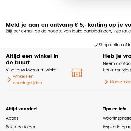
Gereedschap: aanbrengen met een
lijmkwast
Goed om te weten is dat j
Meld je aan en ontvang € 5,- korting op je v
Blijf per e-mail op de hoogte van leuke aanbiedingen, inspirati
Shop online of i
Altijd een winkel in
Heb je vr
de buurt
Neem contact
Vind jouw Kwantum winkel
klantenservic
Winkels en
Klantenser
openingstijden
Altijd voordeel
Tips en info
Acties
Wooninspirati
Bekijk de folder
Inspiratie op 