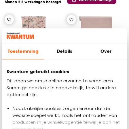
Binnen 2-3 werkdagen bezorgd
Toestemming
Details
Over
Kwantum gebruikt cookies
Dit doen we om je online ervaring te verbeteren.
Sommige cookies zijn noodzakelijk, terwijl andere
optioneel zijn.
Behang Emma Roze
Behang Agnes Roze
Noodzakelijke cookies zorgen ervoor dat de
website soepel werkt, zoals het onthouden van
4.4
(
22
)
5
(
7
)
-
-
29.
26.
producten in je winkelwagentje terwijl je aan het