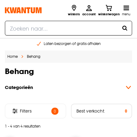
winkels
account
winkelwagen
menu
Laten bezorgen of gratis afhalen
Shop online of in onze 14 winkels
Home
Behang
Gratis raam advies en opmeten aan huis
€ 5,- korting op je volgende bestelling
Behang
Categorieën
Filters
0
1 - 4 van 4 resultaten