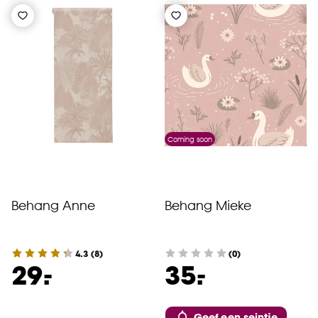
Coming soon
Behang Anne
Behang Mieke
4.3
(
8
)
(0)
-
-
29.
35.
Geef een seintje