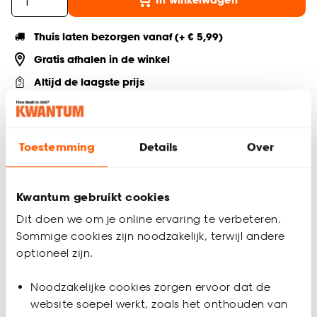
Thuis laten bezorgen vanaf (+ € 5,99)
Gratis afhalen in de winkel
Altijd de laagste prijs
Deel jouw product & volg ons op social
Toestemming
Details
Over
Productomschrijving
Kwantum gebruikt cookies
Gebruiksklare behanglijm Perfax voor het verlijmen van alle
Dit doen we om je online ervaring te verbeteren.
soorten vliesbehang. Gebruik op normaal absorberende
Sommige cookies zijn noodzakelijk, terwijl andere
ondergronden zoals steen, beton, stucwerk, gips en cement.
optioneel zijn.
Productspecificaties
Noodzakelijke cookies zorgen ervoor dat de
Artikelnummer
1198005
website soepel werkt, zoals het onthouden van