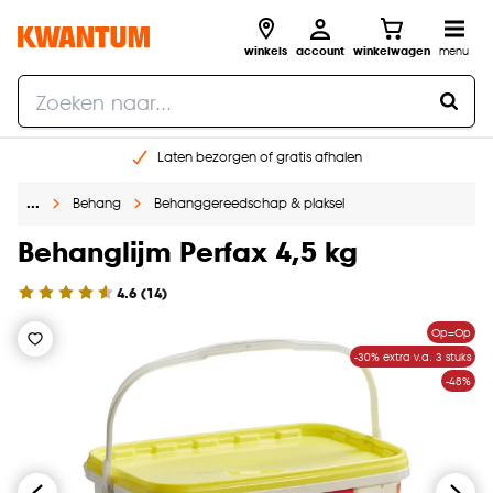
winkels
account
winkelwagen
menu
Laten bezorgen of gratis afhalen
Shop online of in onze 14 winkels
…
Behang
Behanggereedschap & plaksel
Gratis raam advies en opmeten aan huis
€ 5,- korting op je volgende bestelling
Behanglijm Perfax 4,5 kg
4.6
(
14
)
Op=Op
-30% extra v.a. 3 stuks
-48%