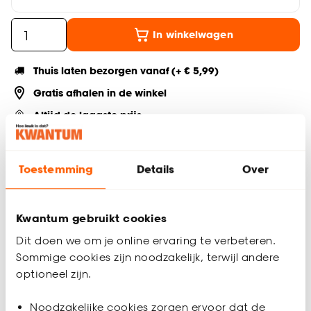
In winkelwagen
Thuis laten bezorgen vanaf (+ € 5,99)
Gratis afhalen in de winkel
Altijd de laagste prijs
Deel jouw product & volg ons op social
Toestemming
Details
Over
Kwantum gebruikt cookies
Productomschrijving
Gebruiksklare behanglijm Vlies voor het verlijmen van alle
Dit doen we om je online ervaring te verbeteren.
soorten behang. De inhoud van 4,5 kg is genoeg voor 6 rollen
Sommige cookies zijn noodzakelijk, terwijl andere
behang. Geen voorbereiding vereist. Direct op de muur te
optioneel zijn.
gebruiken.
Noodzakelijke cookies zorgen ervoor dat de
Productspecificaties