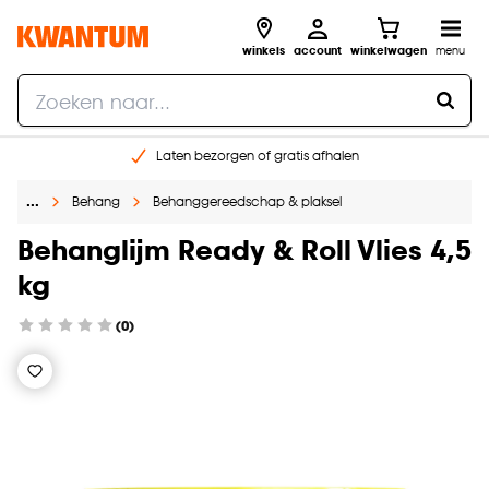
winkels
account
winkelwagen
menu
Laten bezorgen of gratis afhalen
Shop online of in onze 14 winkels
…
Behang
Behanggereedschap & plaksel
Gratis raam advies en opmeten aan huis
€ 5,- korting op je volgende bestelling
Behanglijm Ready & Roll Vlies 4,5
kg
(0)