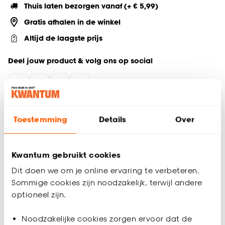
Thuis laten bezorgen vanaf (+ € 5,99)
Gratis afhalen in de winkel
Altijd de laagste prijs
Deel jouw product & volg ons op social
Productomschrijving
Toestemming
Details
Over
Moderne, sfeervolle roze bloempot
Gemaakt van dolomiet
Creëer een sfeervol interieur met deze bloempot voor
Kwantum gebruikt cookies
binnen
Dit doen we om je online ervaring te verbeteren.
Geef jouw interieur een stijlvolle upgrade met de Hartjes
Sommige cookies zijn noodzakelijk, terwijl andere
bloempot. Deze roze bloempot straalt eenvoud en klasse uit
optioneel zijn.
en past perfect in elk modern interieur. Als bloempot voor
binnen brengt het een sfeervol accent in je woonkamer,
Productspecificaties
Noodzakelijke cookies zorgen ervoor dat de
keuken of hal. De ronde bloempot, gemaakt van dolomiet,