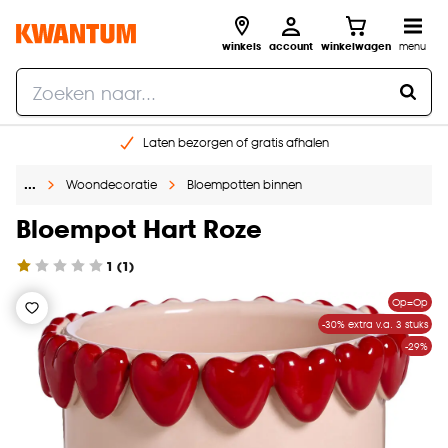
winkels
account
winkelwagen
menu
Laten bezorgen of gratis afhalen
Shop online of in onze 14 winkels
…
Woondecoratie
Bloempotten binnen
Gratis raam advies en opmeten aan huis
€ 5,- korting op je volgende bestelling
Bloempot Hart Roze
1
(
1
)
Op=Op
-30% extra v.a. 3 stuks
-29%