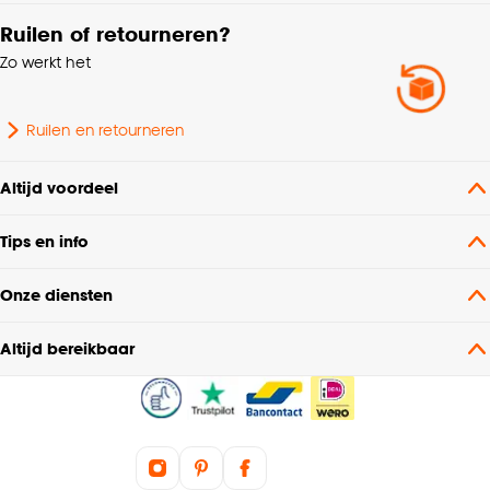
Ruilen of retourneren?
Lengte
25 CM
Zo werkt het
Geschikt voor binnen
Buiten
buiten
Ruilen en retourneren
Altijd voordeel
Tips en info
Onze diensten
Altijd bereikbaar