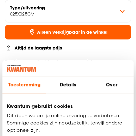
Type/uitvoering
025X025CM
Alleen verkrijgbaar in de winkel
Altijd de laagste prijs
Deel jouw product & volg ons op social
Toestemming
Details
Over
Productomschrijving
Square bloempot van fiberclay
Kwantum gebruikt cookies
Grote buiten bloempot, perfect voor grote planten
Moderne en sfeervolle bloempot voor binnen en buiten
Dit doen we om je online ervaring te verbeteren.
Sommige cookies zijn noodzakelijk, terwijl andere
De Square buiten bloempot in een antraciet kleur is een
optioneel zijn.
stijlvolle toevoeging voor elke ruimte. Gemaakt van fiberclay,