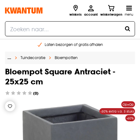
winkels
account
winkelwagen
menu
Laten bezorgen of gratis afhalen
Shop online of in onze 14 winkels
…
Tuindecoratie
Bloempotten
Gratis raam advies en opmeten aan huis
€ 5,- korting op je volgende bestelling
Bloempot Square Antraciet -
25x25 cm
(0)
Op=Op
-30% extra v.a. 3 stuks
-60%