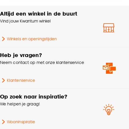
accepteren door op ‘Cookies aanpassen’ te
klikken.
Altijd een winkel in de buurt
Kleurtint
Antraciet
Vind jouw Kwantum winkel
Goed om te weten is dat je deze keuze altijd nog
Gewicht
3.3 Kg
kan aanpassen, bekijk hiervoor onze
cookieverklaring
.
Winkels en openingstijden
Doorsnede
25 CM
Heb je vragen?
Aantal stuks
1 Stk
Neem contact op met onze klantenservice
Breedte (filter)
20-29cm
Klantenservice
Hoogte filter
20-29cm
Op zoek naar inspiratie?
We helpen je graag!
Breedte
25 CM
Wooninspiratie
Hoogte
25 CM