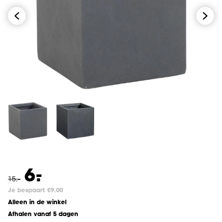
-
6.
15
.
-
Je bespaart €9.00
Alleen in de winkel
Afhalen vanaf 5 dagen