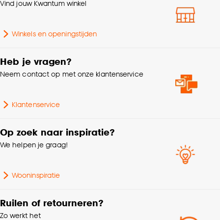
klikken.
Vind jouw Kwantum winkel
Standaard afmetingen
120x180cm
Goed om te weten is dat je deze keuze altijd nog
Winkels en openingstijden
kan aanpassen, bekijk hiervoor onze
Hoogte
1 CM
cookieverklaring
.
Heb je vragen?
Gewicht
0.756 Kg
Neem contact op met onze klantenservice
Geschikt voor binnen
Buiten
Klantenservice
buiten
Op zoek naar inspiratie?
Interieurstijl
Kleurrijk
We helpen je graag!
Garantietermijn
24 maanden
Wooninspiratie
Lengte
180 CM
Ruilen of retourneren?
Zo werkt het
Breedte
120 CM