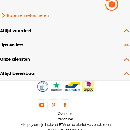
Geschikt voor
Buiten
Ruilen en retourneren
Dessin
Stippen
Altijd voordeel
Tips en info
Onze diensten
Altijd bereikbaar
Over ons
Vacatures
*Alle prijzen zijn inclusief BTW en exclusief verzendkosten