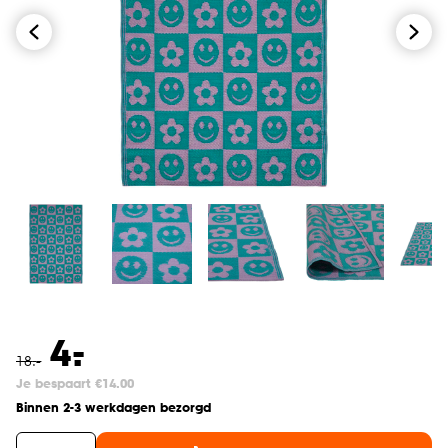
-
4.
18
.
-
Je bespaart €14.00
Binnen 2-3 werkdagen bezorgd