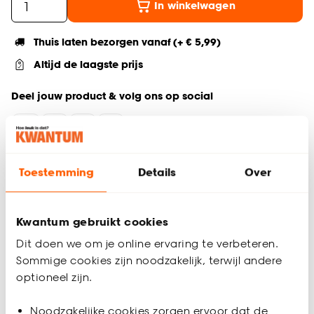
In winkelwagen
Thuis laten bezorgen vanaf (+ € 5,99)
Altijd de laagste prijs
Deel jouw product & volg ons op social
Productomschrijving
Toestemming
Details
Over
Rechthoekig vloerkleed roze/blauw
120x180 cm
Gemaakt van polypropyleen
Kwantum gebruikt cookies
Laagpolig
Dit doen we om je online ervaring te verbeteren.
Vrolijk smiley/boemen dessin
Sommige cookies zijn noodzakelijk, terwijl andere
Buitenkleed Mona is een vrolijk vloerkleed geschikt voor je
optioneel zijn.
buitenruimte. Door de blauwe en roze kleur en
bloemen/smiley print heeft hij een vrolijke en eclectische
Noodzakelijke cookies zorgen ervoor dat de
uitstraling. Perfect voor de zomerdagen. Hij heeft een