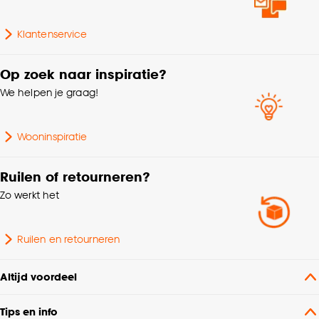
cookieverklaring
.
Garantietermijn
24 maanden
Klantenservice
Op zoek naar inspiratie?
Lengte
5 CM
We helpen je graag!
Breedte
5 CM
Wooninspiratie
Ruilen of retourneren?
Zo werkt het
Ruilen en retourneren
Altijd voordeel
Tips en info