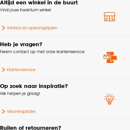
Altijd een winkel in de buurt
Samenstelling
Polyester 100%
klikken.
Vind jouw Kwantum winkel
Gewicht
2.308 Kg
Goed om te weten is dat je deze keuze altijd nog
kan aanpassen, bekijk hiervoor onze
Winkels en openingstijden
cookieverklaring
.
Standaard afmetingen
200x240cm
Heb je vragen?
Type dekbed
anti-allergie dekbed
Neem contact op met onze klantenservice
Breedte
240 CM
Klantenservice
Milieu kenmerken
Oeko-Tex Standard 100
Op zoek naar inspiratie?
We helpen je graag!
Lengte
200 CM
Wooninspiratie
Ruilen of retourneren?