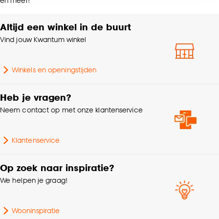
en meer!
accepteren door op ‘Cookies aanpassen’ te
klikken.
Altijd een winkel in de buurt
Hoogte
10.5 CM
Vind jouw Kwantum winkel
Goed om te weten is dat je deze keuze altijd nog
Breedte
26.5 CM
kan aanpassen, bekijk hiervoor onze
cookieverklaring
.
Winkels en openingstijden
Kleurtint
Blauw, Groen
Heb je vragen?
Standaard afmetingen
200x240cm
Neem contact op met onze klantenservice
Geschikt voor ruimte
Slaapkamer
Klantenservice
Garantietermijn
24 maanden
Op zoek naar inspiratie?
We helpen je graag!
Lengte
36 CM
Wooninspiratie
Samenstelling
100% katoen