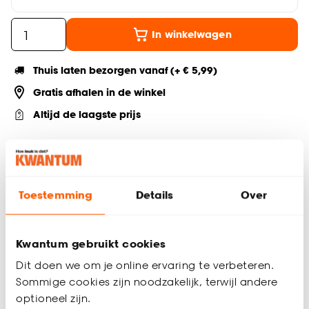
In winkelwagen
Thuis laten bezorgen vanaf (+ € 5,99)
Gratis afhalen in de winkel
Altijd de laagste prijs
Deel jouw product & volg ons op social
Toestemming
Details
Over
Productomschrijving
Geschikt voor 200×240 cm dekbed
Kwantum gebruikt cookies
Blauwgroen
Dit doen we om je online ervaring te verbeteren.
Gemaakt van 100% katoen
Sommige cookies zijn noodzakelijk, terwijl andere
Wasbaar op 40 graden
Inclusief bijpassende kussensloop
optioneel zijn.