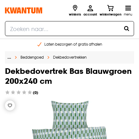
winkels
account
winkelwagen
menu
Laten bezorgen of gratis afhalen
Shop online of in onze 14 winkels
…
Beddengoed
Dekbedovertrekken
Gratis raam advies en opmeten aan huis
€ 5,- korting op je volgende bestelling
Dekbedovertrek Bas Blauwgroen
200x240 cm
(0)