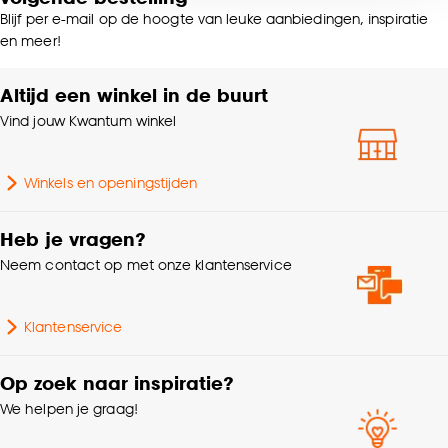
Polyester
voor kiezen om bepaalde cookies wel of niet te
Blijf per e-mail op de hoogte van leuke aanbiedingen, inspiratie
accepteren door op ‘Cookies aanpassen’ te
en meer!
Breedte
140 CM
klikken.
Altijd een winkel in de buurt
Goed om te weten is dat je deze keuze altijd nog
Lengte
220 CM
Vind jouw Kwantum winkel
kan aanpassen, bekijk hiervoor onze
cookieverklaring
.
Gewicht
1.1 Kg
Winkels en openingstijden
Standaard afmetingen
140x220cm
Heb je vragen?
Neem contact op met onze klantenservice
Milieu kenmerken
Oeko-Tex Standard 100
Klantenservice
Geschikt voor ruimte
Slaapkamer
Op zoek naar inspiratie?
Garantietermijn
24 maanden
We helpen je graag!
Kleurtint
Taupe