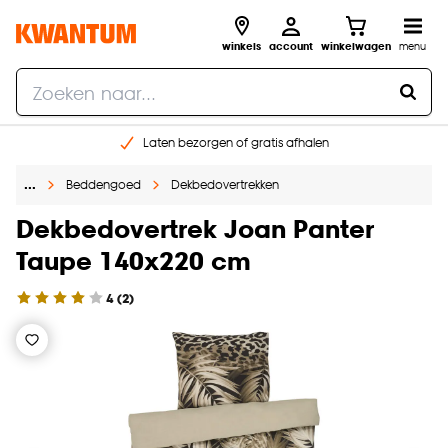
winkels
account
winkelwagen
menu
Laten bezorgen of gratis afhalen
Shop online of in onze 14 winkels
…
Beddengoed
Dekbedovertrekken
Gratis raam advies en opmeten aan huis
€ 5,- korting op je volgende bestelling
Dekbedovertrek Joan Panter
Taupe 140x220 cm
4
(
2
)