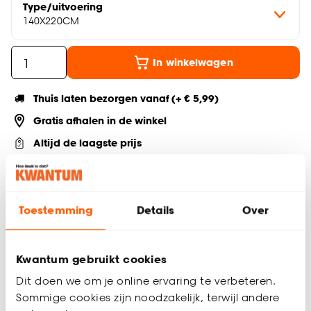
Type/uitvoering
140X220CM
In winkelwagen
Thuis laten bezorgen vanaf (+ € 5,99)
Gratis afhalen in de winkel
Altijd de laagste prijs
Deel jouw product & volg ons op social
Toestemming
Details
Over
Productomschrijving
Kwantum gebruikt cookies
Dekbedovertrek Joan
Dit doen we om je online ervaring te verbeteren.
Geschikt voor 140x220 cm dekbed
Met taupekleurige verenprint
Sommige cookies zijn noodzakelijk, terwijl andere