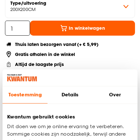
Type/uitvoering
200X200CM
In winkelwagen
Thuis laten bezorgen vanaf (+ € 5,99)
Gratis afhalen in de winkel
Altijd de laagste prijs
Deel jouw product & volg ons op social
Toestemming
Details
Over
Productomschrijving
Kwantum gebruikt cookies
Geschikt voor 200×200 cm dekbed
Dit doen we om je online ervaring te verbeteren.
Inclusief 2 kussenslopen
Inclusief instopstrook
Sommige cookies zijn noodzakelijk, terwijl andere