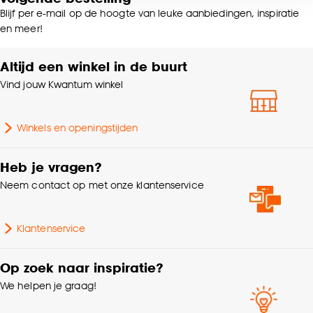
voor kiezen om bepaalde cookies wel of niet te
Blijf per e-mail op de hoogte van leuke aanbiedingen, inspiratie
accepteren door op ‘Cookies aanpassen’ te
Kleurtint
Groen
en meer!
klikken.
Altijd een winkel in de buurt
Standaard afmetingen
200x200cm
Goed om te weten is dat je deze keuze altijd nog
Vind jouw Kwantum winkel
kan aanpassen, bekijk hiervoor onze
Interieurstijl
Landelijk
cookieverklaring
.
Winkels en openingstijden
Breedte
200 CM
Heb je vragen?
Samenstelling
100% Katoen
Neem contact op met onze klantenservice
Lengte
220 CM
Klantenservice
Gewicht
1.2 Kg
Op zoek naar inspiratie?
We helpen je graag!
Milieu kenmerken
Oeko-Tex Standard 100