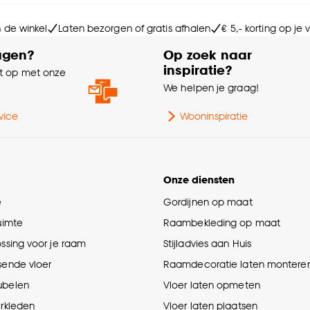
Ge
n de winkel
Laten bezorgen of gratis afhalen
€ 5,- korting op je
Int
agen?
Op zoek naar
inspiratie?
 op met onze
Ho
e
We helpen je graag!
Ga
vice
Wooninspiratie
Br
Onze diensten
Ge
e
Gordijnen op maat
ruimte
Raambekleding op maat
Kle
ossing voor je raam
Stijladvies aan Huis
sende vloer
Raamdecoratie laten montere
Le
ubelen
Vloer laten opmeten
erkleden
Vloer laten plaatsen