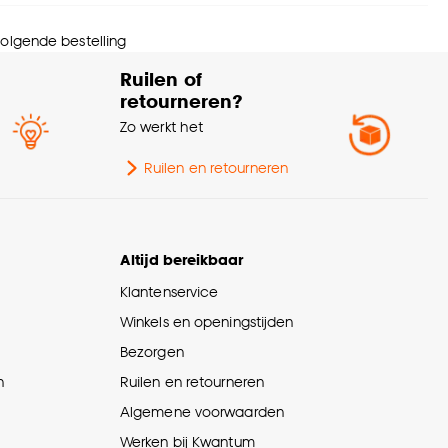
schikt voor ruimte
Slaapkamer
 volgende bestelling
erieurstijl
Bohemian
Ruilen of
retourneren?
ogte
5.5 CM
Zo werkt het
rantietermijn
24 maanden
Ruilen en retourneren
eedte
26.5 CM
Altijd bereikbaar
wicht
0.81 Kg
Klantenservice
Winkels en openingstijden
urtint
Multicolor
Bezorgen
n
Ruilen en retourneren
ngte
36 CM
Algemene voorwaarden
Werken bij Kwantum