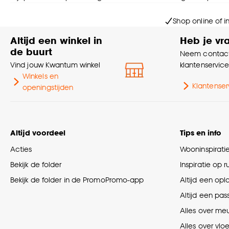
Shop online of i
Altijd een winkel in
Heb je vr
de buurt
Neem contact
Vind jouw Kwantum winkel
klantenservic
Winkels en
Klantenser
openingstijden
Altijd voordeel
Tips en info
Acties
Wooninspirati
Bekijk de folder
Inspiratie op 
Bekijk de folder in de PromoPromo-app
Altijd een opl
Altijd een pas
Alles over me
Alles over vlo