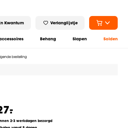
jn Kwantum
Verlanglijstje
ccessoires
Behang
Slapen
Solden
olgende bestelling
-
27.
innen 2-3 werkdagen bezorgd
fhalen vanaf 5 dagen