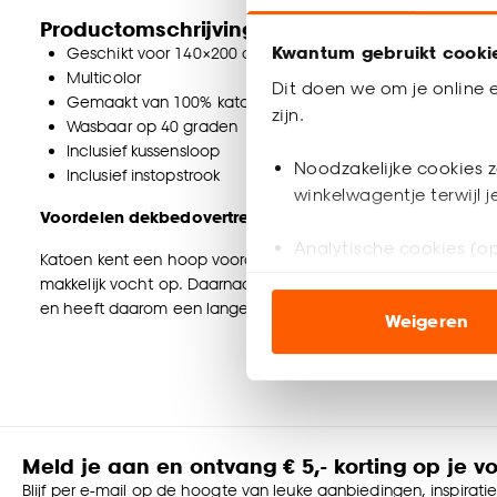
Productomschrijving
Kwantum gebruikt cooki
Geschikt voor 140×200 cm dekbed
Multicolor
Dit doen we om je online e
Gemaakt van 100% katoen
zijn.
Wasbaar op 40 graden
Inclusief kussensloop
Noodzakelijke cookies z
Inclusief instopstrook
winkelwagentje terwijl 
Voordelen dekbedovertrek van katoen:
Analytische cookies (op
Katoen kent een hoop voordelen die zorgen voor een nog b
makkelijk vocht op. Daarnaast blijft katoen altijd koel en fris
Marketing cookies (opt
en heeft daarom een lange levensduur.
Weigeren
ook buiten de website 
Klik op ‘Ja, alles toestaa
noodzakelijke cookies te 
accepteren door op ‘Cook
Meld je aan en ontvang € 5,- korting op je v
Goed om te weten is dat j
Blijf per e-mail op de hoogte van leuke aanbiedingen, inspirati