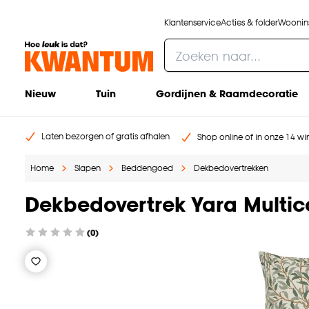
Klantenservice
Acties & folder
Woonins
Nieuw
Tuin
Gordijnen & Raamdecoratie
Laten bezorgen of gratis afhalen
Shop online of in onze 14 win
Home
Slapen
Beddengoed
Dekbedovertrekken
Dekbedovertrek Yara Multic
(0)