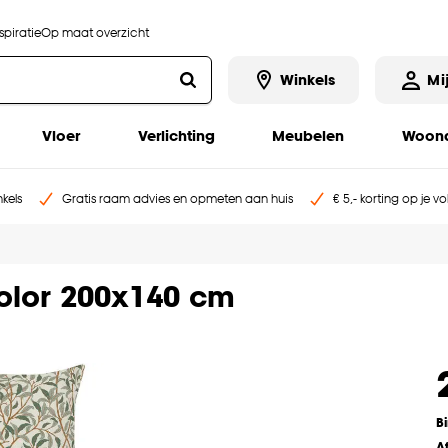
piratie
Op maat overzicht
Winkels
Mi
Vloer
Verlichting
Meubelen
Woona
kels
Gratis raam advies en opmeten aan huis
€ 5,- korting op je v
olor 200x140 cm
B
A