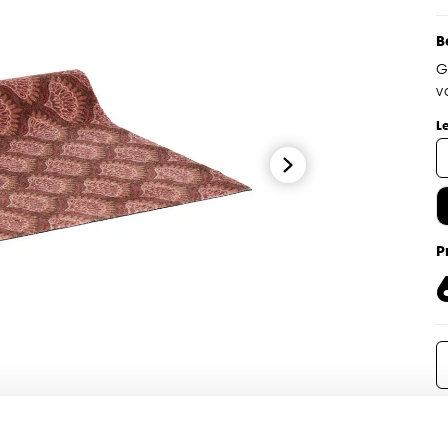
B
G
v
L
P