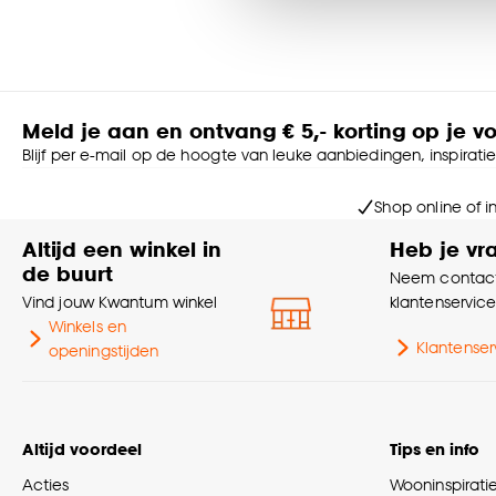
accepteren door op ‘Cook
Goed om te weten is dat j
Meld je aan en ontvang € 5,- korting op je v
Blijf per e-mail op de hoogte van leuke aanbiedingen, inspirati
Shop online of i
Altijd een winkel in
Heb je vr
de buurt
Neem contact
Vind jouw Kwantum winkel
klantenservic
Winkels en
Klantenser
openingstijden
Altijd voordeel
Tips en info
Acties
Wooninspirati