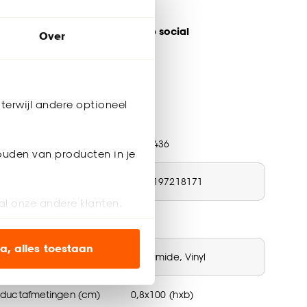
Altijd de laagste prijs
eel jouw product & volg ons op social
Over
terwijl andere optioneel
ductspecificaties
tikelnummer
4323436
ouden van producten in je
N nummer
8720197218171
al onze andere klanten.
ur
Roze
ien op onze website, maar
a, alles toestaan
teriaal
Polyamide, Vinyl
en’ om alleen de
oductafmetingen (cm)
0,8x100 (hxb)
s wel of niet te