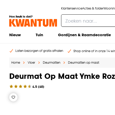
Klantenservice
Acties & folder
Woonins
Nieuw
Tuin
Gordijnen & Raamdecoratie
Laten bezorgen of gratis afhalen
Shop online of in onze 14 win
Home
Vloer
Deurmatten
Deurmatten op maat
Deurmat Op Maat Ymke Ro
4.5
(
40
)