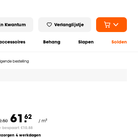
jn Kwantum
Verlanglijstje
ccessoires
Behang
Slapen
Solden
olgende bestelling
61.
62
2
.
50
/ m²
e bespaart €10.88
ezorgen 4 werkdagen