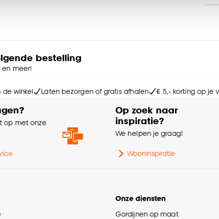
ies aanpassen’ te klikken.
Me
e deze keuze altijd nog kan aanpassen, bekijk hiervoor o
olgende bestelling
e en meer!
n de winkel
Laten bezorgen of gratis afhalen
€ 5,- korting op je
agen?
Op zoek naar
inspiratie?
 op met onze
e
We helpen je graag!
vice
Wooninspiratie
Onze diensten
e
Gordijnen op maat