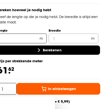
ereken hoeveel je nodig hebt
eef de lengte op die je nodig hebt. De breedte is altijd een
aste maat.
engte
Breedte
m
m
Berekenen
rijs per strekkende meter
61.
62
In winkelwagen
Thuis laten bezorgen vanaf (+ € 5,99)