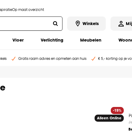
piratie
Op maat overzicht
Winkels
Mi
Vloer
Verlichting
Meubelen
Woona
kels
Gratis raam advies en opmeten aan huis
€ 5,- korting op je v
ze
-15%
7
Alleen Online
J
B