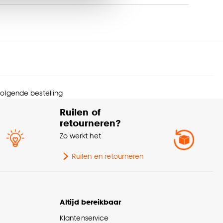
trage (cm)
100
nze
cookieverklaring
.
 volgende bestelling
Ruilen of
retourneren?
Zo werkt het
Ruilen en retourneren
Altijd bereikbaar
Klantenservice