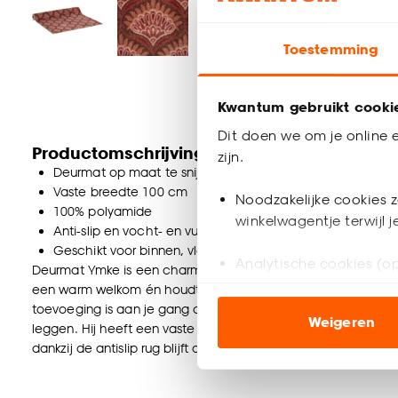
Toestemming
Kwantum gebruikt cooki
Dit doen we om je online e
Productomschrijving
zijn.
Deurmat op maat te snijden
Vaste breedte 100 cm
Noodzakelijke cookies z
100% polyamide
winkelwagentje terwijl 
Anti-slip en vocht- en vuilabsorberend
Geschikt voor binnen, vloerkoeling & vloerverwarming
Analytische cookies (op
Deurmat Ymke is een charmante deurmat in roze met een spe
een warm welkom én houdt je huis schoon. Hij vangt vuil en voc
Marketing cookies (opt
toevoeging is aan je gang of hal. Delengte van de deurmat i
Weigeren
ook buiten de website 
leggen. Hij heeft een vaste breedte van 100 cm. Gemaakt van 
dankzij de antislip rug blijft de mat goed op z'n plek liggen. 
Klik op ‘Ja, alles toestaa
noodzakelijke cookies te 