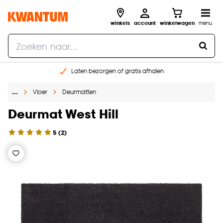
winkels
account
winkelwagen
menu
Laten bezorgen of gratis afhalen
Shop online of in onze 14 winkels
…
Vloer
Deurmatten
Gratis raam advies en opmeten aan huis
€ 5,- korting op je volgende bestelling
Deurmat West Hill
5
(
2
)