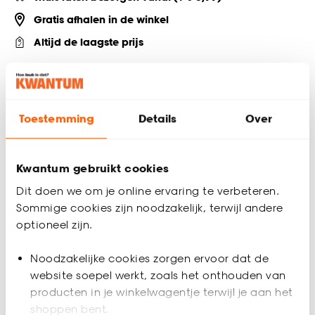
Gratis afhalen in de winkel
Altijd de laagste prijs
Deel jouw product & volg ons op social
Toestemming
Details
Over
Productomschrijving
Deurmat antracietkleurig met beige welkomstekst. Vocht- en
Kwantum gebruikt cookies
vuilabsorberend. 75x50 cm (lxb).
Dit doen we om je online ervaring te verbeteren.
Sommige cookies zijn noodzakelijk, terwijl andere
Productspecificaties
optioneel zijn.
Artikelnummer
0143016
Noodzakelijke cookies zorgen ervoor dat de
website soepel werkt, zoals het onthouden van
EAN nummer
8718754874953
producten in je winkelwagentje terwijl je aan het
shoppen bent.
Kleur
Grijs, Beige