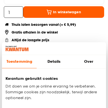
In winkelwagen
Thuis laten bezorgen vanaf (+ € 5,99)
Gratis afhalen in de winkel
Altijd de laagste prijs
Deel jouw product & volg ons op social
Toestemming
Details
Over
Productomschrijving
Kwantum gebruikt cookies
Dit moderne dienblad in een taupe kleur heeft een diameter
Dit doen we om je online ervaring te verbeteren.
van 30 cm en is een stijlvolle toevoeging aan elk interieur.
Sommige cookies zijn noodzakelijk, terwijl andere
Gemaakt van duurzaam ijzer, is het niet alleen praktisch voor
optioneel zijn.
het serveren, maar ook perfect als kaarsenplateau. Voeg
elegantie toe met dit veelzijdige en decoratieve item.