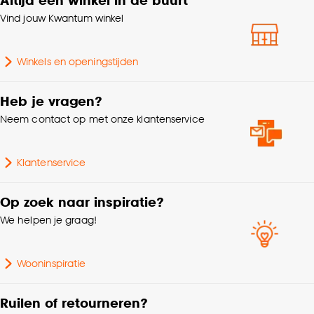
klikken.
Vind jouw Kwantum winkel
Aantal stuks
1 Stk
Goed om te weten is dat je deze keuze altijd nog
kan aanpassen, bekijk hiervoor onze
Winkels en openingstijden
Garantietermijn
24 maanden
cookieverklaring
.
Heb je vragen?
Gewicht
0.483 Kg
Neem contact op met onze klantenservice
Lengte
30 CM
Klantenservice
Op zoek naar inspiratie?
We helpen je graag!
Wooninspiratie
Ruilen of retourneren?