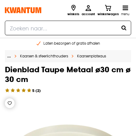
winkels
account
winkelwagen
menu
Laten bezorgen of gratis afhalen
Shop online of in onze 14 winkels
…
Kaarsen & sfeerlichthouders
Kaarsenplateaus
Gratis raam advies en opmeten aan huis
€ 5,- korting op je volgende bestelling
Dienblad Taupe Metaal ø30 cm ø
30 cm
5
(
2
)