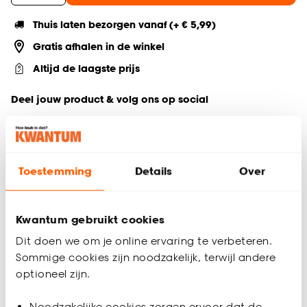
Thuis laten bezorgen vanaf (+ € 5,99)
Gratis afhalen in de winkel
Altijd de laagste prijs
Deel jouw product & volg ons op social
Toestemming
Details
Over
Productomschrijving
Serie: Zora
Gemaakt van aardewerk (stonware)
Kwantum gebruikt cookies
Buitenkant een gestructureerde en matte afwerking
Dit doen we om je online ervaring te verbeteren.
Het Zora dinerbord in een zwarte kleur combineert stijl en
Sommige cookies zijn noodzakelijk, terwijl andere
functionaliteit. Met een diameter van 26,5 cm is het perfect
optioneel zijn.
voor maaltijden tijdens dagelijks gebruik. De buitenkant met
een gestructureerde / matte afwerking geeft het bord een
modern en eigentijds karakter. Ideaal om je eettafel een
Noodzakelijke cookies zorgen ervoor dat de