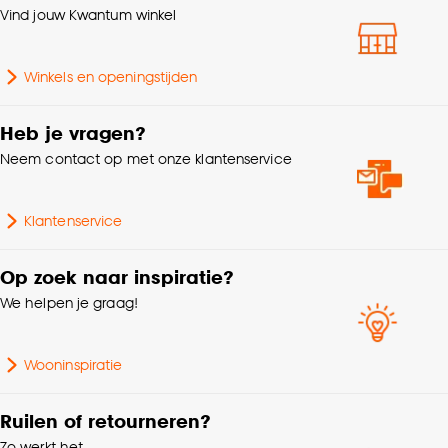
klikken.
Vind jouw Kwantum winkel
Gewicht
0.46 Kg
Goed om te weten is dat je deze keuze altijd nog
Winkels en openingstijden
kan aanpassen, bekijk hiervoor onze
Aantal stuks
1 Stk
cookieverklaring
.
Heb je vragen?
Diameter (filter)
25-29cm
Neem contact op met onze klantenservice
Garantietermijn
24 maanden
Klantenservice
Hoogte
2.1 CM
Op zoek naar inspiratie?
We helpen je graag!
Kleurtint
Zwart
Wooninspiratie
Ruilen of retourneren?
Zo werkt het