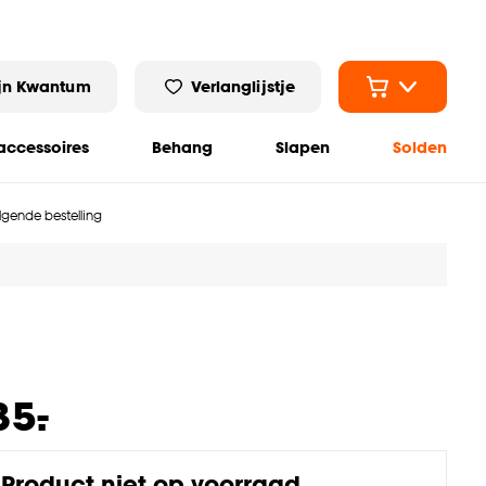
jn Kwantum
Verlanglijstje
ccessoires
Behang
Slapen
Solden
olgende bestelling
-
35.
Product niet op voorraad