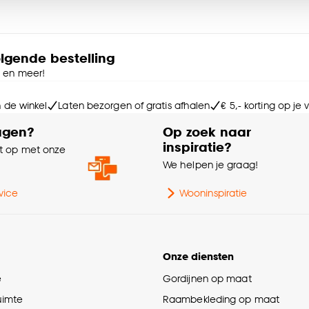
Kle
e deze keuze altijd nog kan aanpassen, bekijk hiervoor o
Br
olgende bestelling
e en meer!
Le
n de winkel
Laten bezorgen of gratis afhalen
€ 5,- korting op je
Ho
agen?
Op zoek naar
inspiratie?
 op met onze
Ge
e
We helpen je graag!
Int
vice
Wooninspiratie
Ga
Onze diensten
Aan
e
Gordijnen op maat
ruimte
Raambekleding op maat