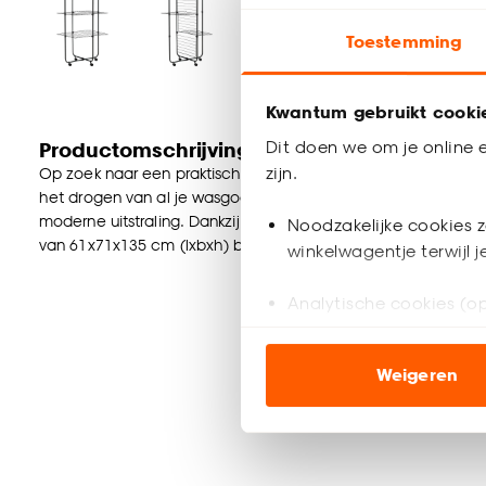
Toestemming
Kwantum gebruikt cooki
Dit doen we om je online e
Productomschrijving
zijn.
Op zoek naar een praktisch en ruimtebesparend droogrek? De
het drogen van al je wasgoed. Het droogrek is gemaakt va
moderne uitstraling. Dankzij de handige wieltjes verplaats 
Noodzakelijke cookies z
van 61x71x135 cm (lxbxh) biedt deze droogtoren volop dro
winkelwagentje terwijl 
Analytische cookies (op
Marketing cookies (opt
Weigeren
ook buiten de website 
Klik op ‘Ja, alles toestaa
noodzakelijke cookies te 
accepteren door op ‘Cook