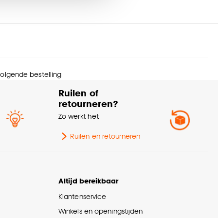
urtint
Zwart
nze
cookieverklaring
.
eedte
71 CM
ngte
61 CM
 volgende bestelling
ogte
135 CM
Ruilen of
retourneren?
wicht
3.4 Kg
Zo werkt het
erieurstijl
Industrieel
Ruilen en retourneren
rantietermijn
24 maanden
Altijd bereikbaar
tal stuks
1 Stk
Klantenservice
Winkels en openingstijden