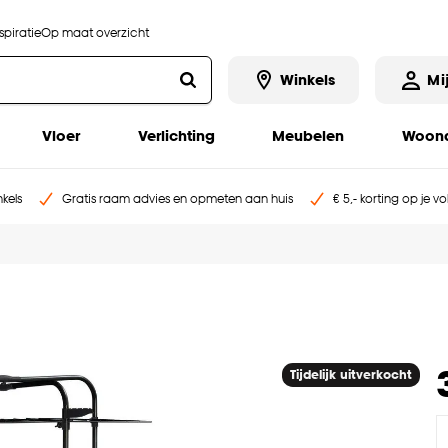
piratie
Op maat overzicht
Winkels
Mi
Vloer
Verlichting
Meubelen
Woona
kels
Gratis raam advies en opmeten aan huis
€ 5,- korting op je v
Tijdelijk uitverkocht