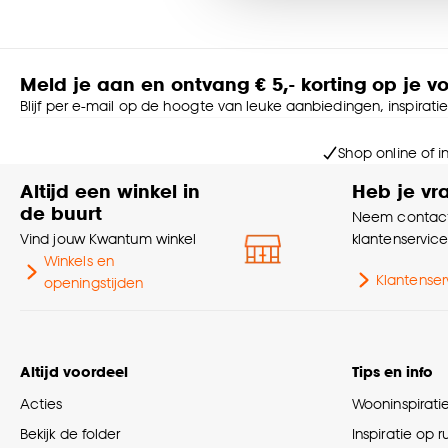
Goed om te weten is dat j
Meld je aan en ontvang € 5,- korting op je v
Blijf per e-mail op de hoogte van leuke aanbiedingen, inspirati
Shop online of i
Altijd een winkel in
Heb je vr
de buurt
Neem contact
Vind jouw Kwantum winkel
klantenservic
Winkels en
Klantenser
openingstijden
Altijd voordeel
Tips en info
Acties
Wooninspirati
Bekijk de folder
Inspiratie op 