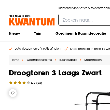
Klantenservice
Acties & folder
Woonins
Nieuw
Tuin
Gordijnen & Raamdecoratie
Laten bezorgen of gratis afhalen
Shop online of in onze 14 win
Home
Woonaccessoires
Huishoudelijk
Droogrekken
Droogtoren 3 Laags Zwart
4.2
(
26
)