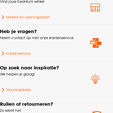
klikken.
Vind jouw Kwantum winkel
Hoogte
6 CM
Goed om te weten is dat je deze keuze altijd nog
Winkels en openingstijden
kan aanpassen, bekijk hiervoor onze
Aantal stuks
1 Stk
cookieverklaring
.
Heb je vragen?
Scandinavisch, Japandi,
Neem contact op met onze klantenservice
Interieurstijl
Modern, Retro, Landelijk,
Industrieel, Klassiek
Klantenservice
Geschikt voor
Trapgeschikt
Op zoek naar inspiratie?
We helpen je graag!
Garantietermijn
24 maanden
Wooninspiratie
Ruilen of retourneren?
Zo werkt het