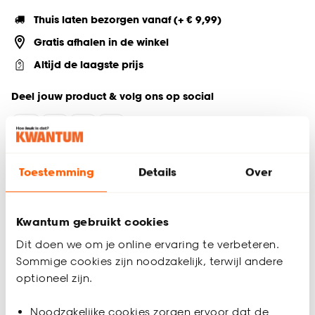
Thuis laten bezorgen vanaf (+ € 9,99)
Gratis afhalen in de winkel
Altijd de laagste prijs
Deel jouw product & volg ons op social
Productomschrijving
Toestemming
Details
Over
Belangrijkste kenmerken:
Dubbele traptrede grijs
Kwantum gebruikt cookies
100% HDF materiaal
Dit doen we om je online ervaring te verbeteren.
Gemakkelijk te monteren
Sommige cookies zijn noodzakelijk, terwijl andere
Onderhoudsvriendelijk
optioneel zijn.
136x61x6 cm (lxbxh)
Noodzakelijke cookies zorgen ervoor dat de