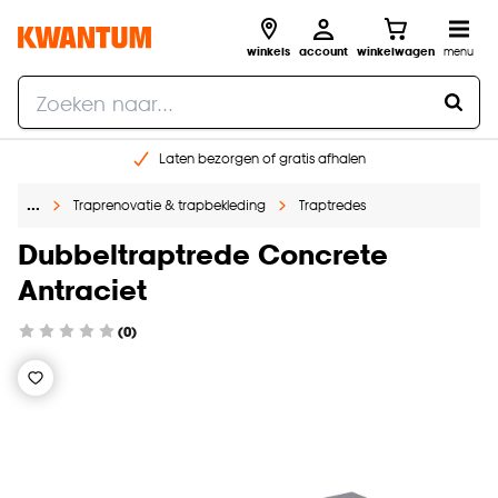
winkels
account
winkelwagen
menu
Laten bezorgen of gratis afhalen
Shop online of in onze 14 winkels
…
Traprenovatie & trapbekleding
Traptredes
Gratis raam advies en opmeten aan huis
€ 5,- korting op je volgende bestelling
Dubbeltraptrede Concrete
Antraciet
(0)