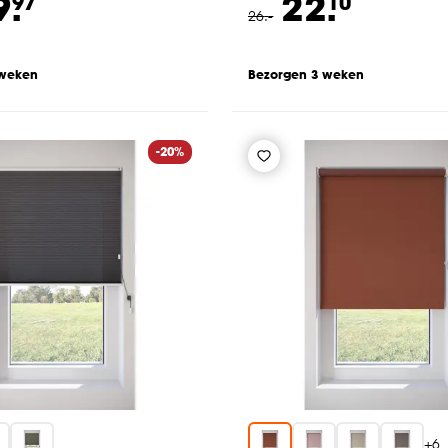
9.
22.
97
10
26
.
-
 weken
Bezorgen 3 weken
-20%
+
6