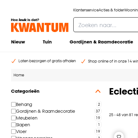
Klantenservice
Acties & folder
Woonins
Nieuw
Tuin
Gordijnen & Raamdecoratie
Laten bezorgen of gratis afhalen
Shop online of in onze 14 win
Home
Eclect
Categorieën
Behang
Gordijnen & Raamdecoratie
25 - 48 van 81 re
Meubelen
Slapen
Vloer