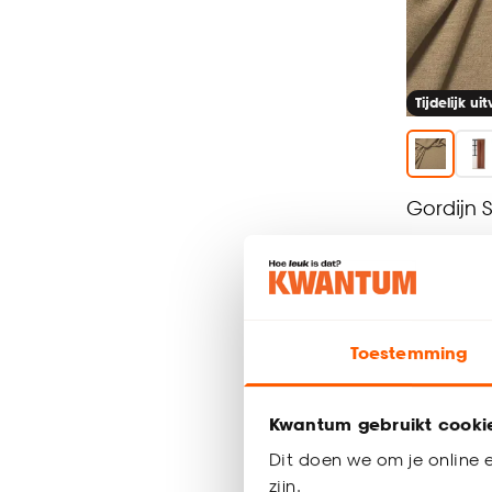
Tijdelijk ui
Gordijn S
al vanaf
-
45.
Toestemming
Geef
Kwantum gebruikt cooki
Dit doen we om je online e
zijn.