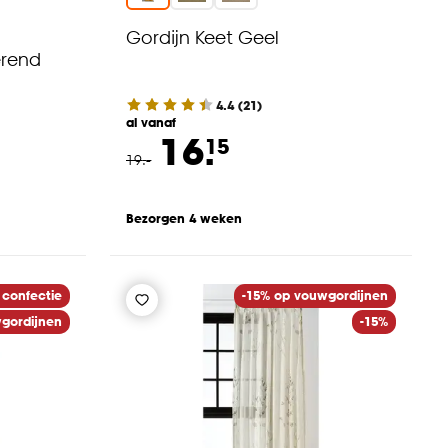
Gordijn Keet Geel
erend
4.4
(
21
)
al vanaf
16.
15
19
.
-
Bezorgen 4 weken
 confectie
-15% op vouwgordijnen
gordijnen
-15%