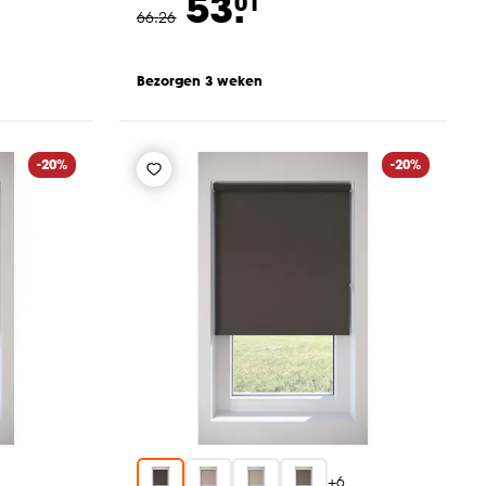
53.
01
66
.
26
Bezorgen 3 weken
-20%
-20%
+
6