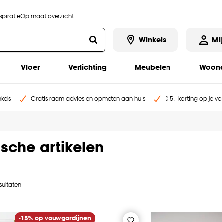
piratie
Op maat overzicht
Winkels
Mi
Vloer
Verlichting
Meubelen
Woona
kels
Gratis raam advies en opmeten aan huis
€ 5,- korting op je v
ische artikelen
sultaten
-15% op vouwgordijnen