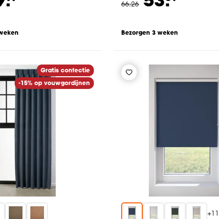
66
.
26
 weken
Bezorgen 3 weken
Gratis confectie
-15% op vouwgordijnen
+
1