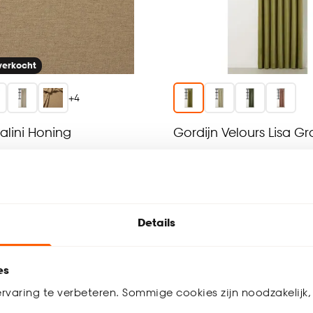
tverkocht
+
4
alini Honing
Gordijn Velours Lisa G
(0)
(0)
al vanaf
-
38.
Details
 een seintje
Bezorgen 3 weken
es
rvaring te verbeteren. Sommige cookies zijn noodzakelijk, 
-15% op vouwgordijnen
-15% op vouw