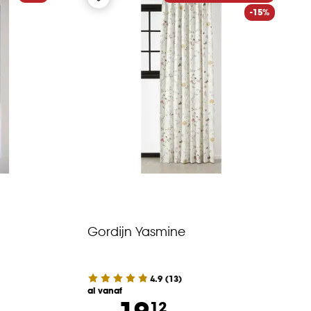
-15%
Gordijn Yasmine
4.9
(
13
)
al vanaf
19.
12