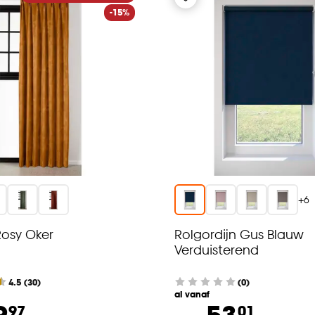
-15%
+
6
Rosy Oker
Rolgordijn Gus Blauw
Verduisterend
4.5
(
30
)
(0)
al vanaf
9.
53.
97
01