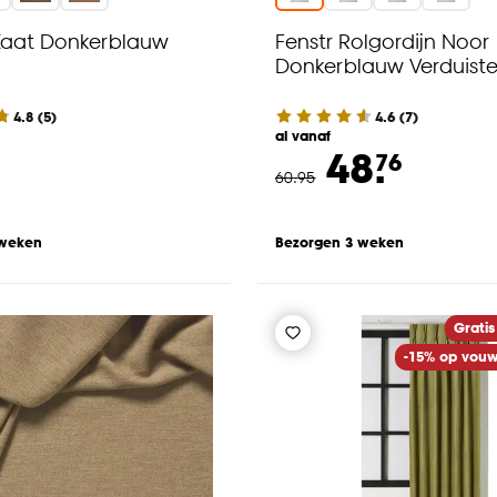
Kaat Donkerblauw
Fenstr Rolgordijn Noor
Donkerblauw Verduist
4.8
(
5
)
4.6
(
7
)
al vanaf
48.
76
60
.
95
 weken
Bezorgen 3 weken
Gratis
-15% op vouw