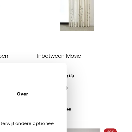
roen
Inbetween Mosie
5
(
13
)
al vanaf
22.
10
26
.
-
Over
Bezorgen 3 weken
terwijl andere optioneel
gordijnen
-20%