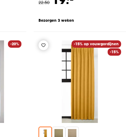
22
.
50
Bezorgen 3 weken
-20%
-15% op vouwgordijnen
-15%
1