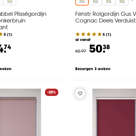
bbel Plisségordijn
Fenstr Rolgordijn Gus V
nkerbruin
Cognac Deels Verduis
ant
5
(
1
)
5
(
1
)
al vanaf
4.
50.
74
38
62
.
97
 weken
Bezorgen 3 weken
-20%