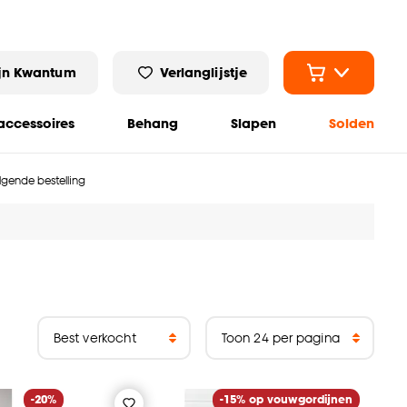
jn Kwantum
Verlanglijstje
ccessoires
Behang
Slapen
Solden
olgende bestelling
-20%
-15% op vouwgordijnen