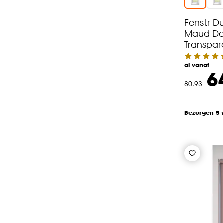
Fenstr Du
Maud Do
Transpar
al vanaf
6
80
.
93
Bezorgen 5