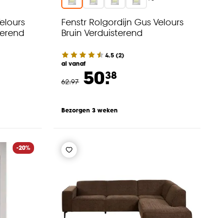
elours
Fenstr Rolgordijn Gus Velours
terend
Bruin Verduisterend
4.5
(
2
)
al vanaf
50.
38
62
.
97
Bezorgen 3 weken
-20%