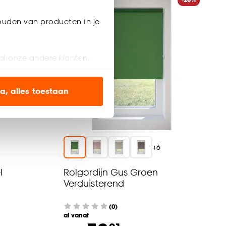
-15%
ouden van producten in je
al onze andere klanten.
ien op onze website, maar
a, alles toestaan
en’ om alleen de
s wel of niet te
+
6
nze
cookieverklaring
.
l
Rolgordijn Gus Groen
Verduisterend
(0)
al vanaf