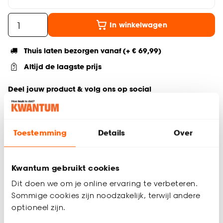
In winkelwagen
Thuis laten bezorgen vanaf (+ € 69,99)
Altijd de laagste prijs
Deel jouw product & volg ons op social
Toestemming
Details
Over
Productomschrijving
200 (L) x 90 (B) x 79 (H) cm
Geschikt voor 6 personen
Kwantum gebruikt cookies
Rechthoekige vorm
Dit doen we om je online ervaring te verbeteren.
Blad van hout met organische poten
Sommige cookies zijn noodzakelijk, terwijl andere
Eettafel Ferrara is een stijlvolle toevoeging die warmte en
optioneel zijn.
karakter aan je interieur geeft. Door de warme naturel kleur,