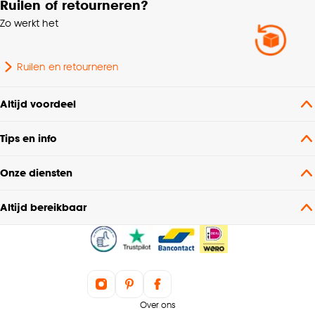
Ruilen of retourneren?
Gewicht
61.4 Kg
Zo werkt het
Hoogte
79 CM
Ruilen en retourneren
Gebruiksklasse
Normaal woongebruik
Altijd voordeel
Diepte
99 CM
Tips en info
Lengte
200 CM
Onze diensten
Altijd bereikbaar
Geschikt voor aantal
4 personen
personen
Over ons