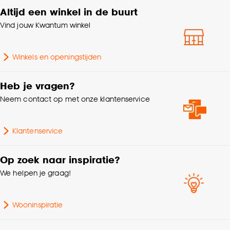
accepteren door op ‘Cookies aanpassen’ te
Altijd een winkel in de buurt
klikken.
Garantietermijn
24 maanden
Vind jouw Kwantum winkel
Goed om te weten is dat je deze keuze altijd nog
kan aanpassen, bekijk hiervoor onze
Geschikt voor
Binnen
Winkels en openingstijden
cookieverklaring
.
Breedte
90 CM
Heb je vragen?
Neem contact op met onze klantenservice
Vorm
Rechthoekig
Klantenservice
Kleurtint
Naturel
Op zoek naar inspiratie?
Modern, Japandi,
Interieurstijl
We helpen je graag!
Bohemian
MDF tafel afgewerkt met
Wooninspiratie
Samenstelling
FSC Eiken Fineer