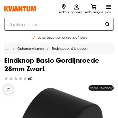
winkels
account
winkelwagen
menu
Laten bezorgen of gratis afhalen
Shop online of in onze 14 winkels
…
Ophangsystemen
Eindstoppen & knoppen
Gratis raam advies en opmeten aan huis
€ 5,- korting op je volgende bestelling
Eindknop Basic Gordijnroede
28mm Zwart
(0)
Tijdelijk uitverkocht