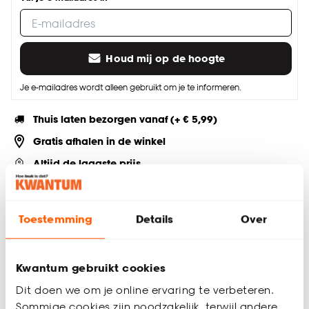
Houd mij op de hoogte
Je e-mailadres wordt alleen gebruikt om je te informeren.
Thuis laten bezorgen vanaf (+ € 5,99)
Gratis afhalen in de winkel
Altijd de laagste prijs
Deel jouw product & volg ons op social
Toestemming
Details
Over
Kwantum gebruikt cookies
Productomschrijving
Diameter: 28 mm
Dit doen we om je online ervaring te verbeteren.
Lengte: 2.5 cm
Sommige cookies zijn noodzakelijk, terwijl andere