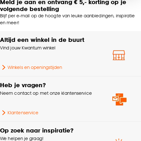
Meld je aan en ontvang € 5,- korting op je
noodzakelijke cookies te accepteren. Je kunt er ook
Lengte
2.5 CM
volgende bestelling
voor kiezen om bepaalde cookies wel of niet te
Blijf per e-mail op de hoogte van leuke aanbiedingen, inspiratie
accepteren door op ‘Cookies aanpassen’ te
Gewicht
0.075 Kg
en meer!
klikken.
Altijd een winkel in de buurt
Garantietermijn
24 maanden
Goed om te weten is dat je deze keuze altijd nog
kan aanpassen, bekijk hiervoor onze
Vind jouw Kwantum winkel
cookieverklaring
.
Kleurtint
Zwart
Winkels en openingstijden
Heb je vragen?
Neem contact op met onze klantenservice
Klantenservice
Op zoek naar inspiratie?
We helpen je graag!